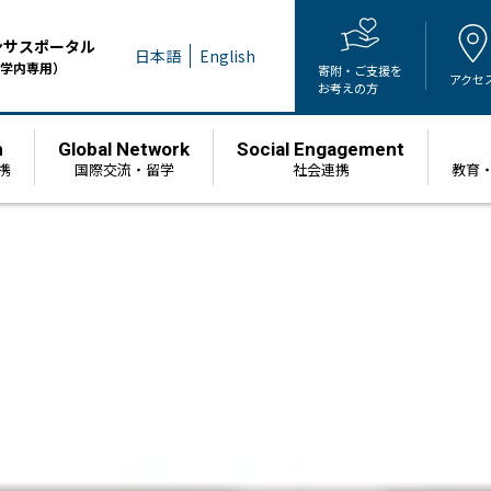
ンサスポータル
日本語
English
学内専用）
寄附・ご支援を
アクセ
お考えの方
h
Global Network
Social Engagement
携
国際交流・留学
社会連携
教育