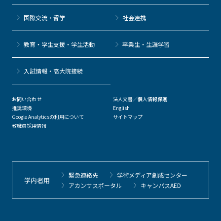
国際交流・留学
社会連携
教育・学生支援・学生活動
卒業生・生涯学習
⼊試情報・高大院接続
お問い合わせ
法人文書／個人情報保護
推奨環境
English
Google Analyticsの利用について
サイトマップ
教職員採用情報
緊急連絡先
学術メディア創成センター
学内者用
アカンサスポータル
キャンパスAED