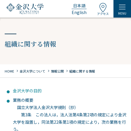
日本語
English
MENU
アクセス
組織に関する情報
chevron_right
chevron_right
chevron_right
HOME
金沢大学について
情報公開
組織に関する情報
金沢大学の目的
業務の概要
国立大学法人金沢大学規則（抄）
第3条 この法人は，法人法第4条第2項の規定により金沢
大学を設置し，同法第22条第1項の規定により，次の業務を行
う。