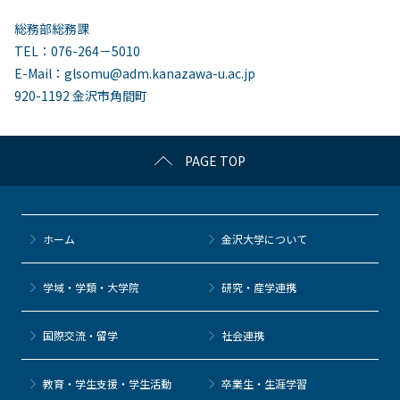
総務部総務課
TEL：076-264－5010
E-Mail：glsomu@adm.kanazawa-u.ac.jp
920-1192 金沢市角間町
PAGE TOP
ホーム
金沢大学について
学域・学類・大学院
研究・産学連携
国際交流・留学
社会連携
教育・学生支援・学生活動
卒業生・生涯学習