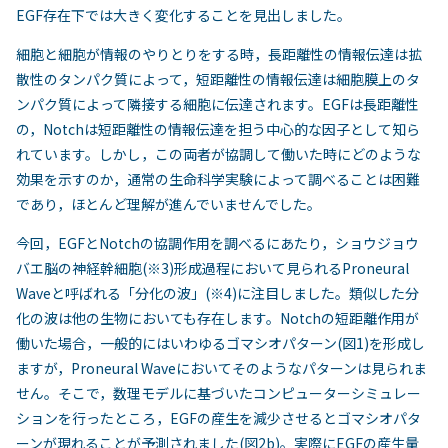
EGF存在下では大きく変化することを見出しました。
細胞と細胞が情報のやりとりをする時，長距離性の情報伝達は拡
散性のタンパク質によって，短距離性の情報伝達は細胞膜上のタ
ンパク質によって隣接する細胞に伝達されます。EGFは長距離性
の，Notchは短距離性の情報伝達を担う中心的な因子として知ら
れています。しかし，この両者が協調して働いた時にどのような
効果を示すのか，通常の生命科学実験によって調べることは困難
であり，ほとんど理解が進んでいませんでした。
今回，EGFとNotchの協調作用を調べるにあたり，ショウジョウ
バエ脳の神経幹細胞(※3)形成過程において見られるProneural
Waveと呼ばれる「分化の波」(※4)に注目しました。類似した分
化の波は他の生物においても存在します。Notchの短距離作用が
働いた場合，一般的にはいわゆるゴマシオパターン(図1)を形成し
ますが，Proneural Waveにおいてそのようなパターンは見られま
せん。そこで，数理モデルに基づいたコンピューターシミュレー
ションを行ったところ，EGFの産生を減少させるとゴマシオパタ
ーンが現れることが予測されました(図2b)。実際にEGFの産生量