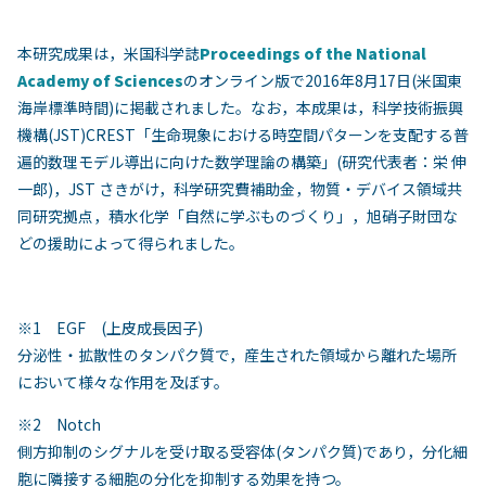
本研究成果は，米国科学誌
Proceedings of the National
Academy of Sciences
のオンライン版で2016年8月17日(米国東
海岸標準時間)に掲載されました。なお，本成果は，科学技術振興
機構(JST)CREST「生命現象における時空間パターンを支配する普
遍的数理モデル導出に向けた数学理論の構築」(研究代表者：栄 伸
一郎)，JST さきがけ，科学研究費補助金，物質・デバイス領域共
同研究拠点，積水化学「自然に学ぶものづくり」，旭硝子財団な
どの援助によって得られました。
※1 EGF (上皮成長因子)
分泌性・拡散性のタンパク質で，産生された領域から離れた場所
において様々な作用を及ぼす。
※2 Notch
側方抑制のシグナルを受け取る受容体(タンパク質)であり，分化細
胞に隣接する細胞の分化を抑制する効果を持つ。