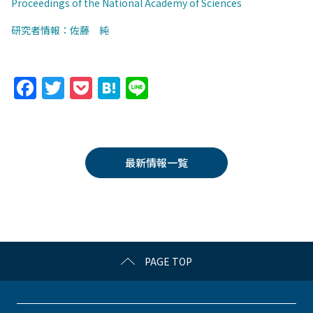
Proceedings of the National Academy of Sciences
研究者情報：佐藤 純
F
T
P
H
Li
a
w
o
at
n
c
itt
c
e
e
e
er
k
n
最新情報一覧
b
et
a
o
o
k
PAGE TOP