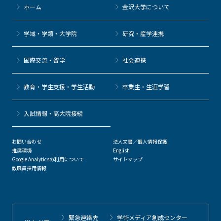
ホーム
金沢大学について
学域・学類・大学院
研究・産学連携
国際交流・留学
社会連携
教育・学生支援・学生活動
卒業生・生涯学習
⼊試情報・高大院接続
お問い合わせ
法人文書／個人情報保護
推奨環境
English
Google Analyticsの利用について
サイトマップ
教職員採用情報
緊急連絡先
学術メディア創成センター