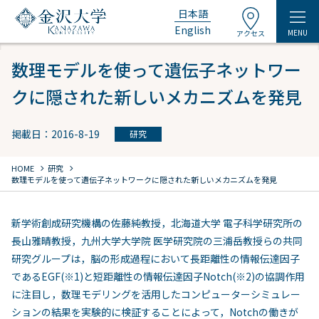
日本語
English
MENU
アクセス
数理モデルを使って遺伝子ネットワー
クに隠された新しいメカニズムを発見
掲載日：2016-8-19
研究
chevron_right
chevron_right
HOME
研究
数理モデルを使って遺伝子ネットワークに隠された新しいメカニズムを発見
新学術創成研究機構の佐藤純教授，北海道大学 電子科学研究所の
長山雅晴教授，九州大学大学院 医学研究院の三浦岳教授らの共同
研究グループは，脳の形成過程において長距離性の情報伝達因子
であるEGF(※1)と短距離性の情報伝達因子Notch(※2)の協調作用
に注目し，数理モデリングを活用したコンピューターシミュレー
ションの結果を実験的に検証することによって，Notchの働きが