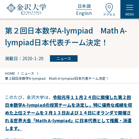
日本語
English
MENU
アクセス
第２回日本数学A-lympiad Math A-
lympiad日本代表チーム決定！
掲載日：2020-1-20
ニュース
chevron_right
chevron_right
HOME
ニュース
第２回日本数学A-lympiad Math A-lympiad日本代表チーム決定！
このたび，金沢大学は，
令和元年１１月２４日に開催した第２回
日本数学A-lympiadの授賞チームを決定し，特に優秀な成績を収
めた上位２チームを３月１３日および１４日にオランダで開催さ
れる世界大会「Math A-lympiad」に日本代表として推薦・派遣
します。