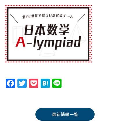
F
T
P
H
Li
a
w
o
at
n
c
itt
c
e
e
e
er
k
n
最新情報一覧
b
et
a
o