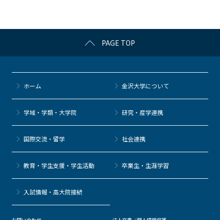
o
k
PAGE TOP
ホーム
金沢大学について
学域・学類・大学院
研究・産学連携
国際交流・留学
社会連携
教育・学生支援・学生活動
卒業生・生涯学習
⼊試情報・高大院接続
お問い合わせ
法人文書／個人情報保護