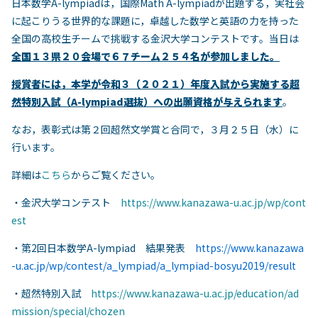
日本数学A-lympiadは，国際Math A-lympiadが出題する，実社会
に起こりうる世界的な課題に，卓越した数学と英語の力を持った
全国の高校生チームで挑戦する金沢大学コンテストです。当日は
全国１３県２０会場で６７チーム２５４名が参加しました。
授賞者には，本学が令和３（２０２１）年度入試から実施する超
然特別入試（A-lympiad選抜）への出願資格が与えられます
。
なお，表彰式は第２回超然文学賞と合同で，３月２５日（水）に
行います。
詳細は
こちら
からご覧ください。
・金沢大学コンテスト
https://www.kanazawa-u.ac.jp/wp/cont
est
・第2回日本数学A-lympiad 結果発表
https://www.kanazawa
-u.ac.jp/wp/contest/a_lympiad/a_lympiad-bosyu2019/
result
・超然特別入試
https://www.kanazawa-u.ac.jp/education/ad
mission/special/chozen