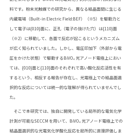
料です。粉末光触媒での研究から、異なる結晶面間に生じる
内蔵電場（Built-in Electric Field:BEF）（※5）を駆動力と
して電子は{010}面に、正孔（電子の抜けた穴）は{110}面
（※2）に移動して、各面で反応が起こるというメカニズム
が広く知られていました。しかし、電圧印加下（外部から電
圧をかけた状態）で駆動するBiVO₄ 光アノード電極上におい
ては、{010}面と{110}面のそれぞれで高い酸化反応活性を有
するという、相反する報告が存在し、光電極上での結晶面選
択的な反応については統一的な理解が得られていませんでし
た。
そこで本研究では、独自に開発している局所的な電気化学
計測が可能なSECCM を用いて、BiVO₄ 光アノード電極上での
結晶面選択的な光電気化学酸化反応を局所的に直接評価しま