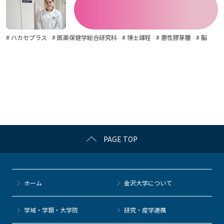
# ハカセプラス
# 医薬保健学総合研究科
# 博士課程
# 悪性膠芽腫
# 脳
PAGE TOP
ホーム
金沢大学について
学域・学類・大学院
研究・産学連携