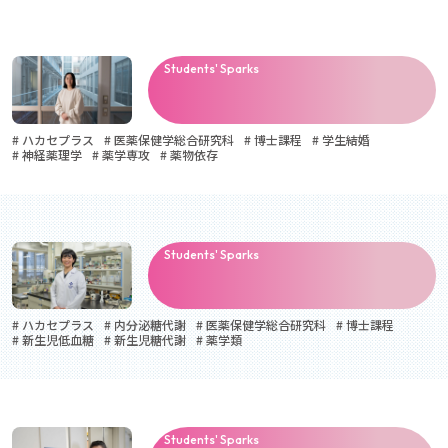
Students' Sparks
# ハカセプラス
# 医薬保健学総合研究科
# 博士課程
# 学生結婚
# 神経薬理学
# 薬学専攻
# 薬物依存
Students' Sparks
# ハカセプラス
# 内分泌糖代謝
# 医薬保健学総合研究科
# 博士課程
# 新生児低血糖
# 新生児糖代謝
# 薬学類
Students' Sparks