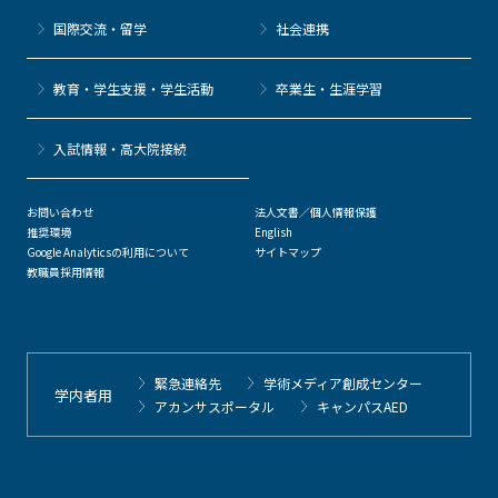
国際交流・留学
社会連携
教育・学生支援・学生活動
卒業生・生涯学習
⼊試情報・高大院接続
お問い合わせ
法人文書／個人情報保護
推奨環境
English
Google Analyticsの利用について
サイトマップ
教職員採用情報
緊急連絡先
学術メディア創成センター
学内者用
アカンサスポータル
キャンパスAED