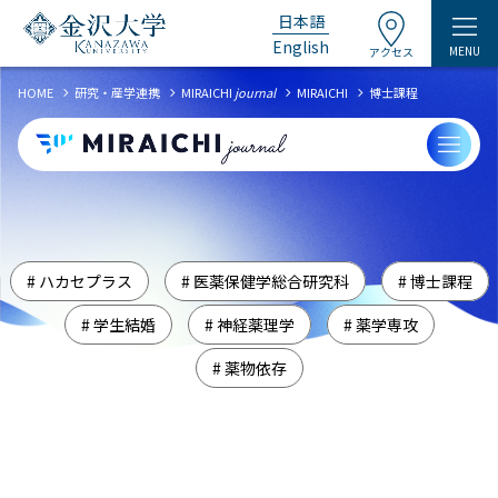
日本語
English
MENU
アクセス
chevron_right
chevron_right
chevron_right
chevron_right
HOME
研究・産学連携
MIRAICHI
journal
MIRAICHI
博士課程
# ハカセプラス
# 医薬保健学総合研究科
# 博士課程
# 学生結婚
# 神経薬理学
# 薬学専攻
# 薬物依存