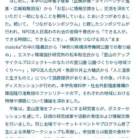
はじめに，本学の山岸雅子理事（企画評価・ダイバーシティ推
進・広報戦略担当）から「お互いに情報交換をし，交流を深めて
いただく一助になることを期待している」とあいさつがありまし
た。続いて，「つながるシンポジウム」と題したシンポジウムが
行われ，NPO法人日高わのわ会の安岡千春氏から「できる人が，
できる時間に，できることを」，横浜をつなげる30人”まま
maioka”の中川隆義氏から「神奈川県横浜市舞岡公園での取り組
み」，エスティ環境設計研究所の松本和也氏から「里山のアップ
サイクルプロジェクト～かなたけの里公園 公園づくりから地域づ
くりへ～」，NPO法人北九州・魚部の井上大輔氏から「人と温泉
と生きものと」について話題提供がありました。その後，パネル
ディスカッションが行われ，本学先端科学・社会共創推進機構の
篠田隆行准教授のファシリテートの下，それぞれの地域における
特徴や課題について議論を深めました。
午後は，里山里海をフィールドにする研究者らが，ポスターセ
ッションを通して，日頃の研究成果や活動の発信および情報交換
を行いました。同じ会場でマーケットイベントやプログラム修了
生による体験ワークショップも実施し，参加者らは能登の食材や