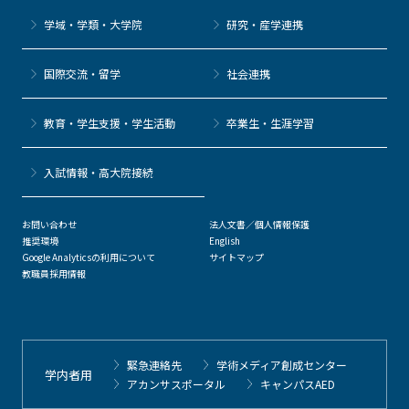
学域・学類・大学院
研究・産学連携
国際交流・留学
社会連携
教育・学生支援・学生活動
卒業生・生涯学習
⼊試情報・高大院接続
お問い合わせ
法人文書／個人情報保護
推奨環境
English
Google Analyticsの利用について
サイトマップ
教職員採用情報
緊急連絡先
学術メディア創成センター
学内者用
アカンサスポータル
キャンパスAED