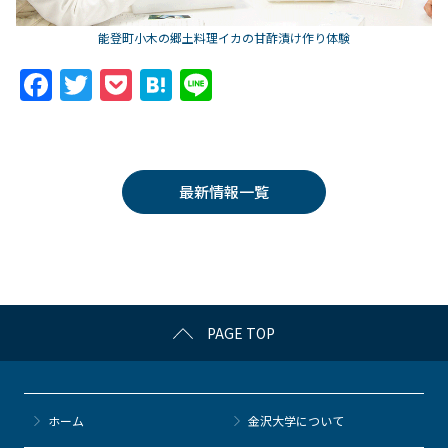
能登町小木の郷土料理イカの甘酢漬け作り体験
F
T
P
H
Li
a
w
o
at
n
c
itt
c
e
e
e
er
k
n
最新情報一覧
b
et
a
o
o
k
PAGE TOP
ホーム
金沢大学について