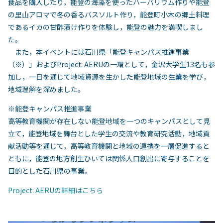
食品を購入したり，能登の海藻を使ったハーバリウム作りや能登
の里山アロマで冬の香るバスソルト作り，能登町小木の郷土料理
であるイカの甘酢漬け作りを体験し，能登の魅力を満喫しまし
た。
また，本イベントには石川県「能登キャンパス推進事業
（※）」およびProject: AERUの一環として，金沢大学生13名も参
加し，一日を通じて地域資源を生かした能登地域の生業を学び，
地域理解を深めました。
※能登キャンパス推進事業
高等教育機関が存在しない能登地域を一つのキャンパスとして見
立て，能登地域を舞台とした学生の交流や教育研究活動，地域貢
献活動等を通じて，高等教育機関と地域の連携を一層促進すると
ともに，能登の地方創生ひいては関係人口創出に寄与することを
目的とした石川県の事業。
Project: AERUの詳細はこちら