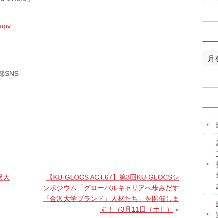
kupv
SNS
沢大
【KU-GLOCS ACT.67】第3回KU-GLOCSシ
ンポジウム「グローバルキャリアへ歩みだす
『金沢大学ブランド』人材たち」を開催しま
す！（3月11日（土））
»