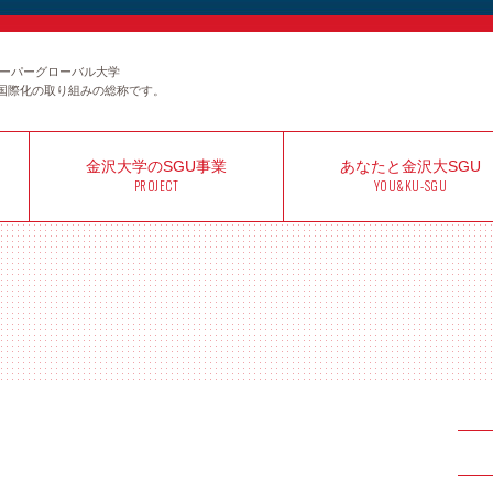
のスーパーグローバル大学
国際化の取り組みの総称です。
金沢大学の
SGU事業
あなたと
金沢大SGU
PROJECT
YOU&KU-SGU