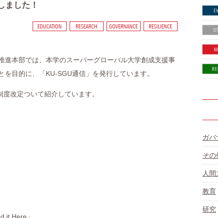
行しました！
推進本部では、本学のスーパーグローバル大学創成支援事
を目的に、「KU-SGU通信」を発行しています。
の制度改定ついて紹介しています。
ガバ
その
人間
教育
研究
t Here」