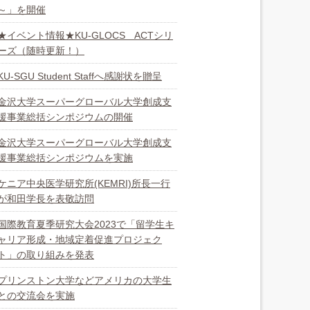
～」を開催
★イベント情報★KU-GLOCS ACTシリ
ーズ（随時更新！）
KU-SGU Student Staffへ感謝状を贈呈
金沢大学スーパーグローバル大学創成支
援事業総括シンポジウムの開催
金沢大学スーパーグローバル大学創成支
援事業総括シンポジウムを実施
ケニア中央医学研究所(KEMRI)所長一行
が和田学長を表敬訪問
国際教育夏季研究大会2023で「留学生キ
ャリア形成・地域定着促進プロジェク
ト」の取り組みを発表
プリンストン大学などアメリカの大学生
との交流会を実施