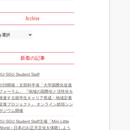
Archive
新着の記事
KU-SGU Student Staff
2/29開催：文部科学省「大学国際化促進
フォーラム」 『地域の国際化と活性化を
推進する留学生キャリア形成・地域定着
促進プロジェクト』 オンライン総括シン
ポジウム開催
KU-SGU Student Staff主催「Mini Little
World～日本のお正月文化を体験しよう