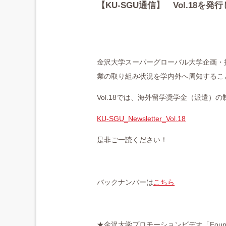
【KU-SGU通信】 Vol.18を発
金沢大学スーパーグローバル大学企画・
業の取り組み状況を学内外へ周知すること
Vol.18では、海外留学奨学金（派遣）
KU-SGU_Newsletter_Vol.18
是非ご一読ください！
バックナンバーは
こちら
★金沢大学プロモーションビデオ「Found i