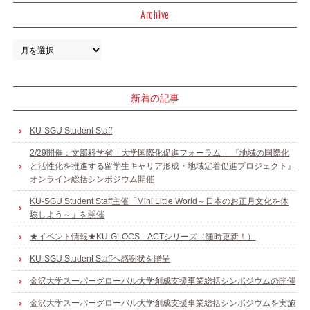
Archive
新着の記事
KU-SGU Student Staff
2/29開催：文部科学省「大学国際化促進フォーラム」 『地域の国際化
と活性化を推進する留学生キャリア形成・地域定着促進プロジェクト』
オンライン総括シンポジウム開催
KU-SGU Student Staff主催「Mini Little World～日本のお正月文化を体
験しよう～」を開催
★イベント情報★KU-GLOCS ACTシリーズ（随時更新！）
KU-SGU Student Staffへ感謝状を贈呈
金沢大学スーパーグローバル大学創成支援事業総括シンポジウムの開催
金沢大学スーパーグローバル大学創成支援事業総括シンポジウムを実施