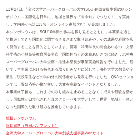
11月27日, 「金沢大学スーパーグローバル大学(SGU)創成支援事業総括シン
ポジウム～国際化を日常に，地域と世界を『未来知』でつなぐ！」を実施
し，学内外から計113名（オンライン参加含む）が参加しました。
本シンポジウムは，SGU10年間の歩みを振り返るとともに，本事業を通じ
て推進してきた国際化に関するさまざまな取り組みや，その成果や経験を広
く発信することを目的としています。冒頭，和田学長の開会あいさつ，文部
科学省の小林高等教育局参事官（国際担当）の来賓あいさつに続き，志村恵
スーパーグローバル大学企画・推進本部長が事業実施報告を行いました。続
いて，本事業における特色ある取り組みなどに関して，海外大学の教員や卒
業生，現役学生などの学内外の関係者から発表を行いました。Q&Aセッショ
ンでは，質疑応答が飛び交い，大変有意義なイベントとなりました。
本事業終了後も，これまでの取り組みを止めることなく，成果や経験を活か
し，国際性が日常化された真のグローバル大学として，世界・地域と一体と
なった国際的な取り組みを推進していきます。
総括シンポジウム
総括資料（当日パンフレット）
金沢大学スーパーグローバル大学創成支援事業Webサイト