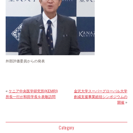
外部評価委員からの発表
«
ケニア中央医学研究所(KEMRI)
金沢大学スーパーグローバル大学
所長一行が和田学長を表敬訪問
創成支援事業総括シンポジウムの
開催
»
Category