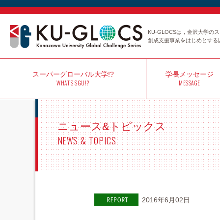
KU-GLOCSは，金沢大学
創成支援事業をはじめとする
スーパー
グローバル大学!?
学長
メッセージ
WHAT'S SGU!?
MESSAGE
ニュース&トピックス
NEWS & TOPICS
2016年6月02日