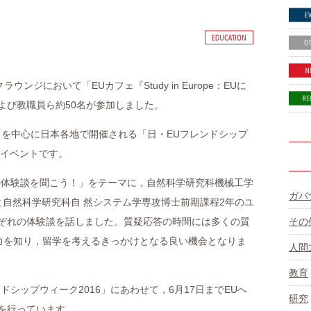
ンジにおいて「EUカフェ『Study in Europe：EUに
よび教職員ら約50名が参加しました。
」を中心に日本各地で開催される「日・EUフレンドシップ
るイベントです。
の体験談を聞こう！」をテーマに，自然科学研究科機械工学
ガバ
と自然科学研究科自 然システム学専攻博士前期課程2年のユ
その
ぞれの体験談を話しました。質疑応答の時間には多くの質
魅力を知り，留学を考えるきっかけとなる良い機会となりま
人間
教育
シップウィーク2016」にあわせて，6月17日までEUへ
研究
を行っています。