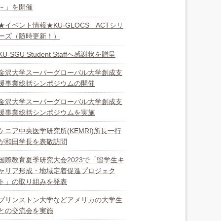
～」を開催
★イベント情報★KU-GLOCS ACTシリ
ーズ（随時更新！）
KU-SGU Student Staffへ感謝状を贈呈
金沢大学スーパーグローバル大学創成支
援事業総括シンポジウムの開催
金沢大学スーパーグローバル大学創成支
援事業総括シンポジウムを実施
ケニア中央医学研究所(KEMRI)所長一行
が和田学長を表敬訪問
国際教育夏季研究大会2023で「留学生キ
ャリア形成・地域定着促進プロジェク
ト」の取り組みを発表
プリンストン大学などアメリカの大学生
との交流会を実施