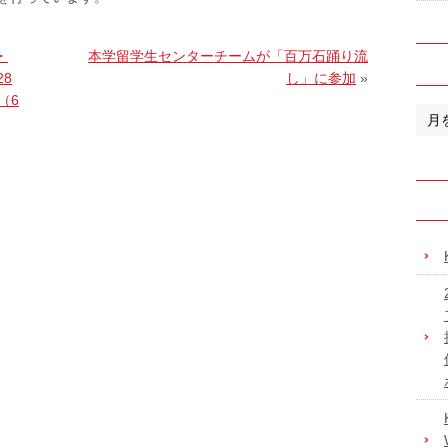
・
本学留学生センターチームが「百万石踊り流
8
し」に参加
»
（6