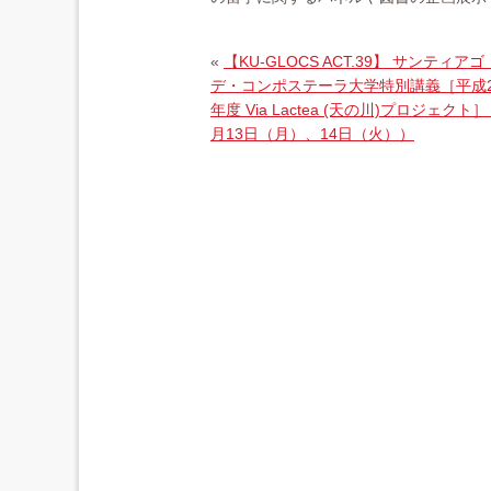
«
【KU-GLOCS ACT.39】 サンティアゴ
デ・コンポステーラ大学特別講義［平成2
年度 Via Lactea (天の川)プロジェクト］
月13日（月）、14日（火））