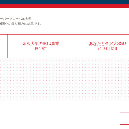
のスーパーグローバル大学
国際化の取り組みの総称です。
金沢大学の
SGU事業
あなたと
金沢大SGU
PROJECT
YOU&KU-SGU