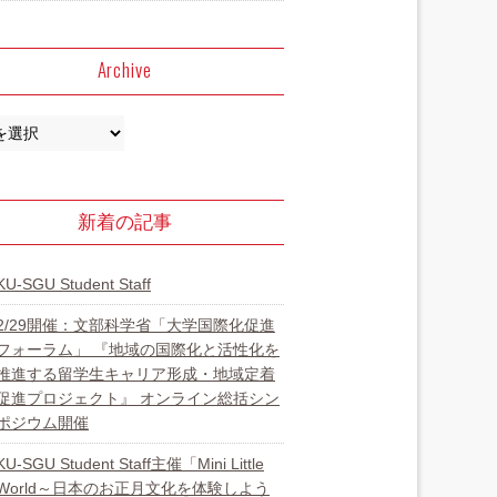
Archive
新着の記事
KU-SGU Student Staff
2/29開催：文部科学省「大学国際化促進
フォーラム」 『地域の国際化と活性化を
推進する留学生キャリア形成・地域定着
促進プロジェクト』 オンライン総括シン
ポジウム開催
KU-SGU Student Staff主催「Mini Little
World～日本のお正月文化を体験しよう