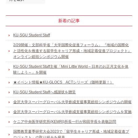
新着の記事
KU-SGU Student Staff
2/29開催：文部科学省「大学国際化促進フォーラム」 『地域の国際化
と活性化を推進する留学生キャリア形成・地域定着促進プロジェクト』
オンライン総括シンポジウム開催
KU-SGU Student Staff主催「Mini Little World～日本のお正月文化を体
験しよう～」を開催
★イベント情報★KU-GLOCS ACTシリーズ（随時更新！）
KU-SGU Student Staffへ感謝状を贈呈
金沢大学スーパーグローバル大学創成支援事業総括シンポジウムの開催
金沢大学スーパーグローバル大学創成支援事業総括シンポジウムを実施
ケニア中央医学研究所(KEMRI)所長一行が和田学長を表敬訪問
国際教育夏季研究大会2023で「留学生キャリア形成・地域定着促進プ
ロジェクト」の取り組みを発表