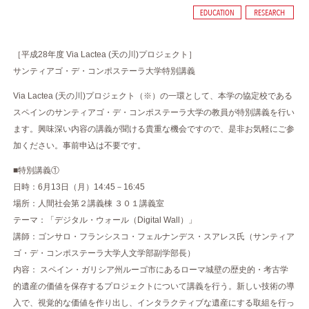
［平成28年度 Via Lactea (天の川)プロジェクト］
サンティアゴ・デ・コンポステーラ大学特別講義
Via Lactea (天の川)プロジェクト（※）の一環として、本学の協定校である
スペインのサンティアゴ・デ・コンポステーラ大学の教員が特別講義を行い
ます。興味深い内容の講義が聞ける貴重な機会ですので、是非お気軽にご参
加ください。事前申込は不要です。
■特別講義①
日時：6月13日（月）14:45－16:45
場所：人間社会第２講義棟 ３０１講義室
テーマ：「デジタル・ウォール（Digital Wall）」
講師：ゴンサロ・フランシスコ・フェルナンデス・スアレス氏（サンティア
ゴ・デ・コンポステーラ大学人文学部副学部長）
内容： スペイン・ガリシア州ルーゴ市にあるローマ城壁の歴史的・考古学
的遺産の価値を保存するプロジェクトについて講義を行う。新しい技術の導
入で、視覚的な価値を作り出し、インタラクティブな遺産にする取組を行っ