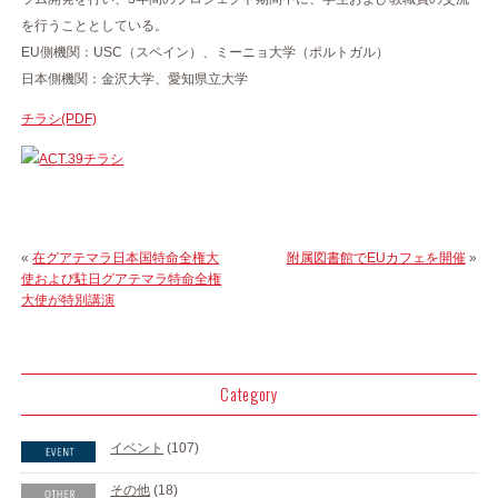
を行うこととしている。
EU側機関：USC（スペイン）、ミーニョ大学（ポルトガル）
日本側機関：金沢大学、愛知県立大学
チラシ(PDF)
«
在グアテマラ日本国特命全権大
附属図書館でEUカフェを開催
»
使および駐日グアテマラ特命全権
大使が特別講演
Category
イベント
(107)
その他
(18)