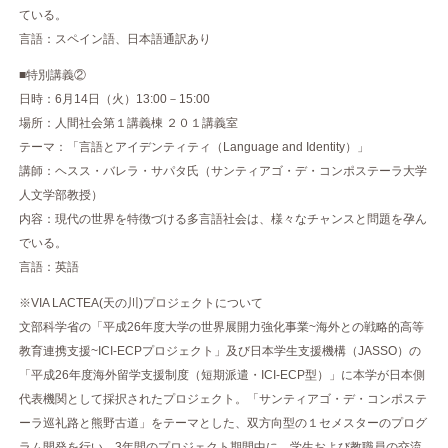
ている。
言語：スペイン語、日本語通訳あり
■特別講義②
日時：6月14日（火）13:00－15:00
場所：人間社会第１講義棟 ２０１講義室
テーマ：「言語とアイデンティティ（Language and Identity）」
講師：ヘスス・バレラ・サパタ氏（サンティアゴ・デ・コンポステーラ大学
人文学部教授）
内容：現代の世界を特徴づける多言語社会は、様々なチャンスと問題を孕ん
でいる。
言語：英語
※VIA LACTEA(天の川)プロジェクトについて
文部科学省の「平成26年度大学の世界展開力強化事業~海外との戦略的高等
教育連携支援~ICI-ECPプロジェクト」及び日本学生支援機構（JASSO）の
「平成26年度海外留学支援制度（短期派遣・ICI-ECP型）」に本学が日本側
代表機関として採択されたプロジェクト。「サンティアゴ・デ・コンポステ
ーラ巡礼路と熊野古道」をテーマとした、双方向型の１セメスターのプログ
ラム開発を行い、3年間のプロジェクト期間中に、学生および教職員の交流