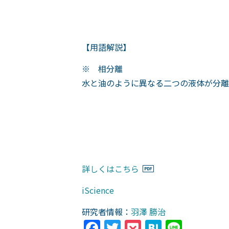
【用語解説】
※ 相分離
水と油のように異なる二つの液体が分離
詳しくはこちら
iScience
研究者情報：
羽澤 勝治
Facebook
Twitter
Pocket
Hatena
Line