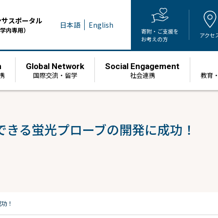
ンサスポータル
日本語
English
学内専用）
寄附・ご支援を
アクセ
お考えの方
h
Global Network
Social Engagement
携
国際交流・留学
社会連携
教育
できる蛍光プローブの開発に成功！
成功！