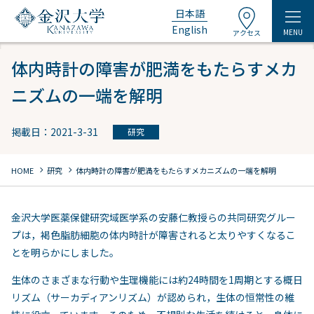
日本語
English
MENU
アクセス
体内時計の障害が肥満をもたらすメカ
ニズムの一端を解明
掲載日：2021-3-31
研究
chevron_right
chevron_right
HOME
研究
体内時計の障害が肥満をもたらすメカニズムの一端を解明
金沢大学医薬保健研究域医学系の安藤仁教授らの共同研究グルー
プは，褐色脂肪細胞の体内時計が障害されると太りやすくなるこ
とを明らかにしました。
生体のさまざまな行動や生理機能には約24時間を1周期とする概日
リズム（サーカディアンリズム）が認められ，生体の恒常性の維