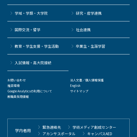
学域・学類・大学院
研究・産学連携
国際交流・留学
社会連携
教育・学生支援・学生活動
卒業生・生涯学習
⼊試情報・高大院接続
お問い合わせ
法人文書／個人情報保護
推奨環境
English
Google Analyticsの利用について
サイトマップ
教職員採用情報
緊急連絡先
学術メディア創成センター
学内者用
アカンサスポータル
キャンパスAED