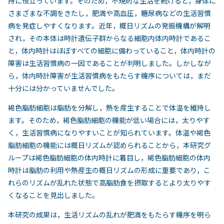
持に役立っています。そのため，不規則な生活を続けると，身体に
さまざまな不調をきたし，肥満や高血圧，糖尿病などの生活習慣
病を発症しやすくなります。近年，概日リズムの発振機構が解明
され，その本体は時計遺伝子群からなる細胞内体内時計であるこ
と，体内時計はほぼすべての細胞に備わっていること，体内時計の
障害は生活習慣病の一因であることが判明しました。しかしなが
ら，体内時計障害が生活習慣病をもたらす機序については，まだ
十分には分かっていませんでした。
褐色脂肪細胞は脂肪を分解し，熱を産生することで体温を維持し
ます。そのため，褐色脂肪細胞の機能が低い場合には，太りやす
く，生活習慣病になりやすいことが知られています。体温や褐色
脂肪細胞の機能には概日リズムが認められることから，本研究グ
ループは褐色脂肪細胞の体内時計に着目し，褐色脂肪細胞の体内
時計は脂肪の利用や熱産生の概日リズムの形成に重要であり，こ
れらのリズムが乱れた状態で高脂肪食を摂取するとより太りやす
くなることを見出しました。
本研究の成果は，生活リズムの乱れが肥満をもたらす機序を明ら