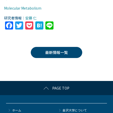
Molecular Metabolism
研究者情報：
安藤 仁
F
T
P
H
Li
a
w
o
at
n
c
itt
c
e
e
e
er
k
n
最新情報一覧
b
et
a
o
o
k
PAGE TOP
ホーム
金沢大学について