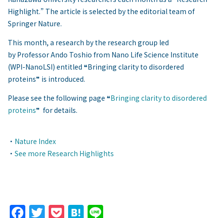
Highlight.” The article is selected by the editorial team of
Springer Nature.
This month, a research by the research group led
by Professor Ando Toshio from Nano Life Science Institute
(WPI-NanoLSI) entitled ❝Bringing clarity to disordered
proteins❞ is introduced.
Please see the following page ❝
Bringing clarity to disordered
proteins
❞ for details.
・
Nature Index
・
See more Research Highlights
F
T
P
H
Li