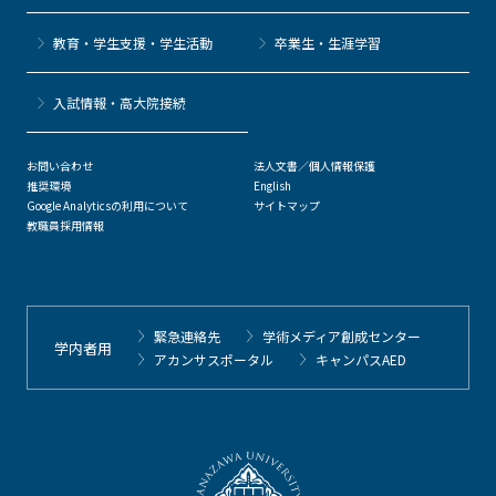
教育・学生支援・学生活動
卒業生・生涯学習
⼊試情報・高大院接続
お問い合わせ
法人文書／個人情報保護
推奨環境
English
Google Analyticsの利用について
サイトマップ
教職員採用情報
緊急連絡先
学術メディア創成センター
学内者用
アカンサスポータル
キャンパスAED