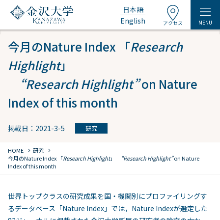
日本語
English
MENU
アクセス
今月のNature Index 「
Research
Highlight
」
“Research Highlight”
on Nature
Index of this month
掲載日：2021-3-5
研究
chevron_right
chevron_right
HOME
研究
今月のNature Index 「
Research Highlight
」
“Research Highlight”
on Nature
Index of this month
世界トップクラスの研究成果を国・機関別にプロファイリングす
るデータベース「Nature Index」では，Nature Indexが選定した