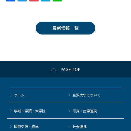
a
w
o
at
n
c
itt
c
e
e
e
er
k
n
最新情報一覧
b
et
a
o
o
k
PAGE TOP
ホーム
金沢大学について
学域・学類・大学院
研究・産学連携
国際交流・留学
社会連携