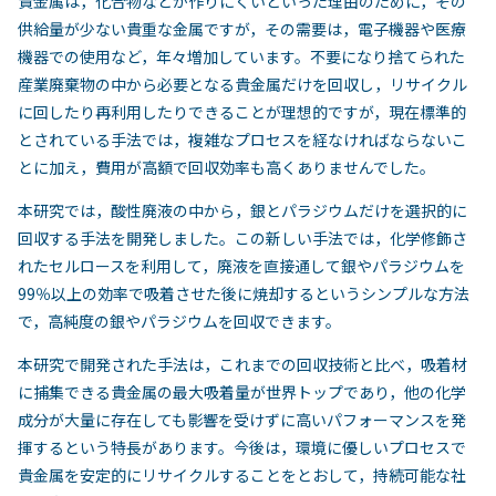
貴金属は，化合物などが作りにくいといった理由のために，その
供給量が少ない貴重な金属ですが，その需要は，電子機器や医療
機器での使用など，年々増加しています。不要になり捨てられた
産業廃棄物の中から必要となる貴金属だけを回収し，リサイクル
に回したり再利用したりできることが理想的ですが，現在標準的
とされている手法では，複雑なプロセスを経なければならないこ
とに加え，費用が高額で回収効率も高くありませんでした。
本研究では，酸性廃液の中から，銀とパラジウムだけを選択的に
回収する手法を開発しました。この新しい手法では，化学修飾さ
れたセルロースを利用して，廃液を直接通して銀やパラジウムを
99％以上の効率で吸着させた後に焼却するというシンプルな方法
で，高純度の銀やパラジウムを回収できます。
本研究で開発された手法は，これまでの回収技術と比べ，吸着材
に捕集できる貴金属の最大吸着量が世界トップであり，他の化学
成分が大量に存在しても影響を受けずに高いパフォーマンスを発
揮するという特長があります。今後は，環境に優しいプロセスで
貴金属を安定的にリサイクルすることをとおして，持続可能な社