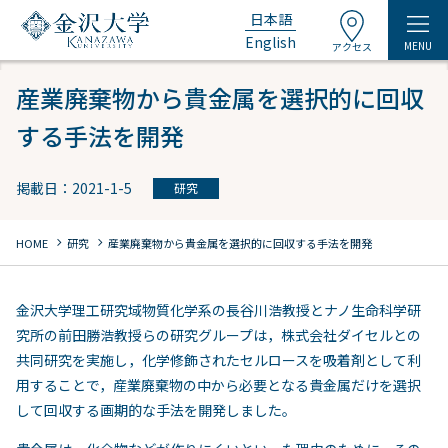
日本語
English
MENU
アクセス
産業廃棄物から貴金属を選択的に回収
する手法を開発
掲載日：2021-1-5
研究
chevron_right
chevron_right
HOME
研究
産業廃棄物から貴金属を選択的に回収する手法を開発
金沢大学理工研究域物質化学系の長谷川浩教授とナノ生命科学研
究所の前田勝浩教授らの研究グループは，株式会社ダイセルとの
共同研究を実施し，化学修飾されたセルロースを吸着剤として利
用することで，産業廃棄物の中から必要となる貴金属だけを選択
して回収する画期的な手法を開発しました。