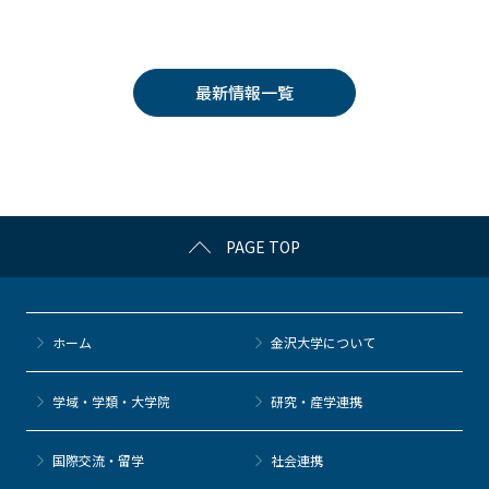
a
w
o
at
n
c
itt
c
e
e
e
er
k
n
最新情報一覧
b
et
a
o
o
k
PAGE TOP
ホーム
金沢大学について
学域・学類・大学院
研究・産学連携
国際交流・留学
社会連携