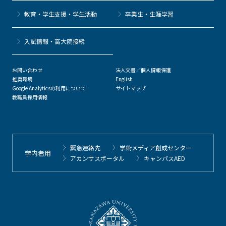
教育・学生支援・学生活動
卒業生・生涯学習
⼊試情報・高大院接続
お問い合わせ
法人文書／個人情報保護
推奨環境
English
Google Analyticsの利用について
サイトマップ
教職員採用情報
緊急連絡先
学術メディア創成センター
学内者用
アカンサスポータル
キャンパスAED