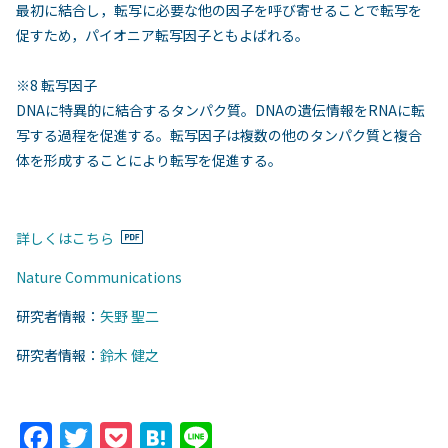
最初に結合し，転写に必要な他の因子を呼び寄せることで転写を
促すため，パイオニア転写因子ともよばれる。
※8 転写因子
DNAに特異的に結合するタンパク質。DNAの遺伝情報をRNAに転
写する過程を促進する。転写因子は複数の他のタンパク質と複合
体を形成することにより転写を促進する。
詳しくはこちら
Nature Communications
研究者情報：
矢野 聖二
研究者情報：
鈴木 健之
F
T
P
H
Li