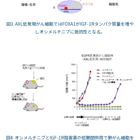
図3. AXL低発現がん細胞ではFOXA1がIGF-1Rタンパク質量を増や
しオシメルチニブに抵抗性となる。
図4. オシメルチニブとIGF-1R阻害薬の短期間併用で肺がん細胞を