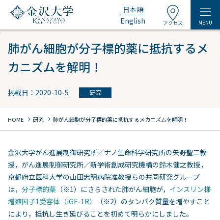
日本語
English
MENU
アクセス
肺がん細胞が分子標的薬に抵抗するメ
カニズムを解明！
掲載日：2020-10-5
研究
chevron_right
chevron_right
HOME
研究
肺がん細胞が分子標的薬に抵抗するメカニズムを解明！
金沢大学がん進展制御研究所／ナノ生命科学研究所の矢野聖二教
授，がん進展制御研究所／新学術創成研究機構の鈴木健之教授，
京都府立医科大学の山田忠明病院准教授らの共同研究グループ
は，
分子標的薬
（※1）にさらされた肺がん細胞が，
インスリン様
増殖因子1受容体（IGF-1R）
（※2）のタンパク質量を増やすこと
により，抵抗し生き延びることを初めて明らかにしました。