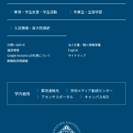
教育・学生支援・学生活動
卒業生・生涯学習
⼊試情報・高大院接続
お問い合わせ
法人文書／個人情報保護
推奨環境
English
Google Analyticsの利用について
サイトマップ
教職員採用情報
緊急連絡先
学術メディア創成センター
学内者用
アカンサスポータル
キャンパスAED