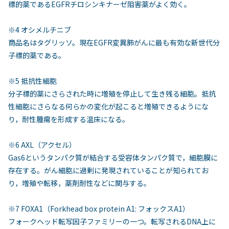
標的薬であるEGFRチロシンキナーゼ阻害薬がよく効く。
※4 オシメルチニブ
商品名はタグリッソ。現在EGFR変異肺がんに最も有効な新世代分
子標的薬である。
※5 抵抗性細胞
分子標的薬にさらされた時に増殖を停止して生き残る細胞。抵抗
性細胞にさらなる何らかの変化が起こると増殖できるようにな
り，耐性腫瘍を形成する温床になる。
※6 AXL（アクセル）
Gas6というタンパク質が結合する受容体タンパク質で，細胞膜に
存在する。がん細胞に過剰に発現されていることが知られてお
り，増殖や転移，薬剤耐性などに関与する。
※7 FOXA1（Forkhead box protein A1: フォックスA1）
フォークヘッド転写因子ファミリーの一つ。転写されるDNA上に