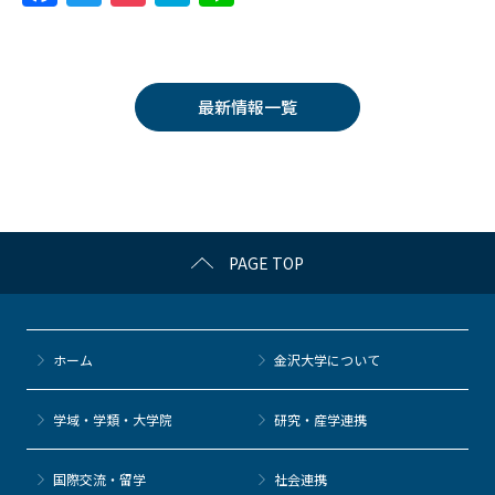
a
w
o
at
n
c
itt
c
e
e
e
er
k
n
最新情報一覧
b
et
a
o
o
k
PAGE TOP
ホーム
金沢大学について
学域・学類・大学院
研究・産学連携
国際交流・留学
社会連携