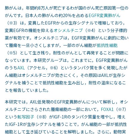
肺がんは，年間約8万人が死亡するわが国のがん死亡原因第一位の
がんです。日本人の肺がんの約20％を占める
EGFR変異肺がん
（※3）は，変異したEGFRからの生存シグナルで増殖しており，
変異EGFRの機能を抑える
オシメルチニブ
（※4）という分子標的
薬が有効です。オシメルチニブは，EGFR変異肺がんに劇的に効い
て腫瘍を一旦小さくしますが，一部のがん細胞が
抵抗性細胞
（※5）として生き残り，耐性のがんとして再発することが問題に
なっています。本研究グループは，これまでに，EGFR変異肺がん
のうち
AXL
（アクセル，※6）というタンパク質を多く発現したが
ん細胞はオシメルチニブが効きにくく，その原因はAXLが生存シ
グナルを補うことで抵抗性細胞を生み出し，耐性の温床になるこ
とを報告していました。
本研究では，AXL低発現のEGFR変異肺がんについて解析し，オシ
メルチニブにさらされた腫瘍細胞の一部において，
FOXA1
（※7）
という
転写因子
（※8）がIGF-1Rのタンパク質量を増やし，増え
たIGF-1Rが生存シグナルを補うことで，がん細胞の一部が抵抗性
細胞として生き延びていることを解明しました。さらに，動物実