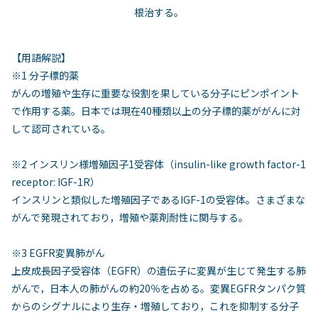
根治する。
【用語解説】
※1 分子標的薬
がんの増殖や生存に重要な役割を果している分子にピンポイント
で作用する薬。日本では現在40種類以上の分子標的薬ががんに対
して認可されている。
※2 インスリン様増殖因子1受容体（insulin-like growth factor-1
receptor: IGF-1R）
インスリンと類似した増殖因子であるIGF-1の受容体。さまざまな
がんで発現されており，増殖や薬剤耐性に関与する。
※3 EGFR変異肺がん
上皮成長因子受容体（EGFR）の遺伝子に変異が生じて発生する肺
がんで，日本人の肺がんの約20％を占める。変異EGFRタンパク質
からのシグナルにより生存・増殖しており，これを抑制する分子