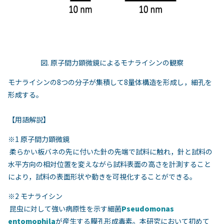
図. 原子間力顕微鏡によるモナライシンの観察
モナライシンの8つの分子が集積して8量体構造を形成し，細孔を
形成する。
【用語解説】
※1 原子間力顕微鏡
柔らかい板バネの先に付いた針の先端で試料に触れ，針と試料の
水平方向の相対位置を変えながら試料表面の高さを計測すること
により，試料の表面形状や動きを可視化することができる。
※2 モナライシン
昆虫に対して強い病原性を示す細菌
Pseudomonas
entomophila
が産生する膜孔形成毒素。本研究において初めて