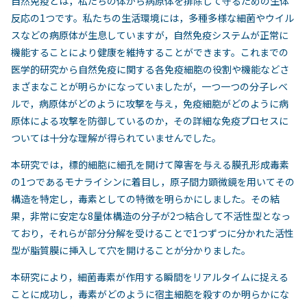
自然免疫とは，私たちの体から病原体を排除して守るための生体
反応の1つです。私たちの生活環境には，多種多様な細菌やウイル
スなどの病原体が生息していますが，自然免疫システムが正常に
機能することにより健康を維持することができます。これまでの
医学的研究から自然免疫に関する各免疫細胞の役割や機能などさ
まざまなことが明らかになっていましたが，一つ一つの分子レベ
ルで，病原体がどのように攻撃を与え，免疫細胞がどのように病
原体による攻撃を防御しているのか，その詳細な免疫プロセスに
ついては十分な理解が得られていませんでした。
本研究では，標的細胞に細孔を開けて障害を与える膜孔形成毒素
の1つであるモナライシンに着目し，原子間力顕微鏡を用いてその
構造を特定し，毒素としての特徴を明らかにしました。その結
果，非常に安定な8量体構造の分子が2つ結合して不活性型となっ
ており，それらが部分分解を受けることで1つずつに分かれた活性
型が脂質膜に挿入して穴を開けることが分かりました。
本研究により，細菌毒素が作用する瞬間をリアルタイムに捉える
ことに成功し，毒素がどのように宿主細胞を殺すのか明らかにな