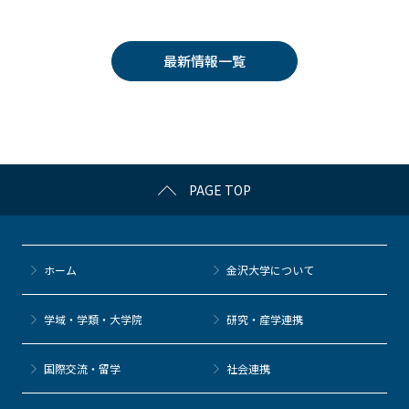
c
itt
c
e
e
e
er
k
n
最新情報一覧
b
et
a
o
o
k
PAGE TOP
ホーム
金沢大学について
学域・学類・大学院
研究・産学連携
国際交流・留学
社会連携