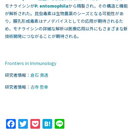
モナライシンが
P. entomophila
から精製され，その構造と機能
が解析された。昆虫毒素は生物農薬のシーズとなる可能性があ
り，膜孔形成毒素はナノデバイスとしての応用が期待されるた
め，モナライシンの詳細な解析は医療応用以外にもさまざまな新
技術開発につながることが期待される。
Frontiers in Immunology
研究者情報：
倉石 貴透
研究者情報：
古寺 哲幸
F
T
P
H
Li
a
w
o
at
n