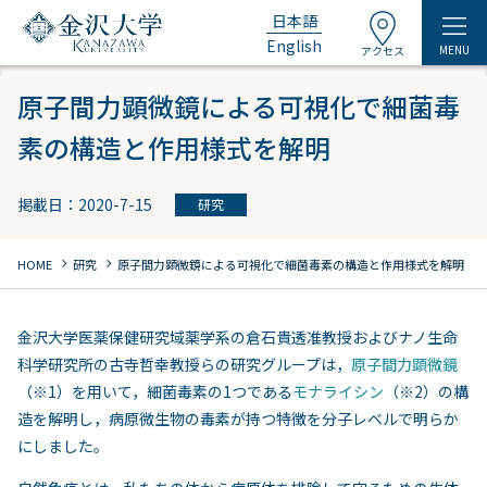
日本語
English
MENU
アクセス
原子間力顕微鏡による可視化で細菌毒
素の構造と作用様式を解明
掲載日：2020-7-15
研究
chevron_right
chevron_right
HOME
研究
原子間力顕微鏡による可視化で細菌毒素の構造と作用様式を解明
金沢大学医薬保健研究域薬学系の倉石貴透准教授およびナノ生命
科学研究所の古寺哲幸教授らの研究グループは，
原子間力顕微鏡
（※1）を用いて，細菌毒素の1つである
モナライシン
（※2）の構
造を解明し，病原微生物の毒素が持つ特徴を分子レベルで明らか
にしました。