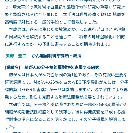
り，環太平洋の泥質岩は白亜紀の温暖化地球研究の重要な研究対
象と認識されるに至りました。本手法は世界の遠く離れた地層を
高精度で対比する一般的手段として普及しました。
本成果は，過去に生じた環境激変が辿った進行プロセスや現象
の因果関係を解読することを通じて，「将来の地球温暖化が如何
に進行するのか」の予測に寄与することが期待されます。
矢野 聖二
がん進展制御研究所・教授
[
業
績名] 肺がんの分子標的薬耐性を克服する研究
肺がんは日本人がん死亡原因の第1位であり，その克服は重要な
研究課題です。肺がんの25％を占めるEGFR変異肺がんには，分子
標的薬（EGFR阻害薬）が一旦は奏効しますが，必ず耐性により再
発するため，耐性を克服する治療法開発が必要とされています。
本研究では，分子標的薬に曝された際に一部のEGFR変異肺がん
細胞が初期抵抗性細胞として残存し，後に再発病変を形成する獲
得耐性の温床になることを明らかにし，その分子機構を解明しま
した。