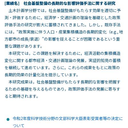
[
業
績名] 社会基盤整備の長期的な影響評価手法に関する研究
土木計画学分野では，社会基盤整備がもたらす効果を適切に予
測・評価するために，経済学・交通計画の理論を基礎とした政策
評価手法の研究が膨大に蓄積されてきました。しかし，既存手法
には，“政策実施に伴う人口・産業集積構造の長期的変化（e.g., 地
方都市の成長/衰退）”の影響を捉えることが困難であるという重
要な課題があります。
本研究では，この課題を解決するために，経済活動の集積構造
変化に関する都市経済・交通計画理論の発展，実証的知見の蓄積
を継続して進めています。さらに，これらの成果をもとに政策の
長期的効果の計量化法を提示しています。
本研究成果は，社会基盤整備がもたらす長期的な影響を把握す
るための基礎を与えるものであり，政策評価手法の発展に寄与す
ると期待されます。
令和2年度科学技術分野の文部科学大臣表彰受賞者等の決定に
ついて