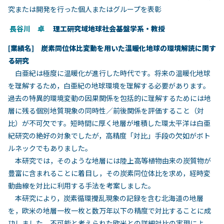
究または開発を行った個人またはグループを表彰
長谷川 卓
理工研究域地球社会基盤学系・教授
[
業
績名] 炭素同位体比変動を用いた温暖化地球の環境解読に関す
る研究
白亜紀は極度に温暖化が進行した時代です。将来の温暖化地球
を理解するため，白亜紀の地球環境を理解する必要があります。
過去の特異的環境変動の因果関係を包括的に理解するためには地
層に残る個別地質現象の同時性／前後関係を評価すること（対
比）が不可欠です。短時間に厚く地層が堆積した環太平洋は白亜
紀研究の絶好の対象でしたが，高精度「対比」手段の欠如がボト
ルネックでもありました。
本研究では，そのような地層には陸上高等植物由来の炭質物が
豊富に含まれることに着目し，その炭素同位体比を求め，経時変
動曲線を対比に利用する手法を考案しました。
本研究により，炭素循環攪乱現象の記録を含む北海道の地層
を，欧米の地層一枚一枚と数万年以下の精度で対比することに成
功しました。不可能と考えられた欧米との詳細対比の実現によ