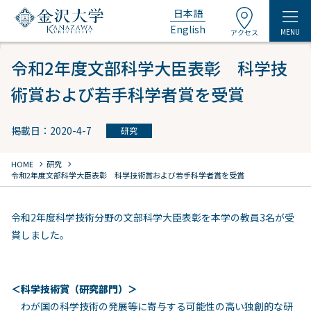
日本語
English
MENU
アクセス
令和2年度文部科学大臣表彰 科学技
術賞および若手科学者賞を受賞
掲載日：2020-4-7
研究
chevron_right
chevron_right
HOME
研究
令和2年度文部科学大臣表彰 科学技術賞および若手科学者賞を受賞
令和2年度科学技術分野の文部科学大臣表彰を本学の教員3名が受
賞しました。
＜科学技術賞（研究部門）＞
わが国の科学技術の発展等に寄与する可能性の高い独創的な研