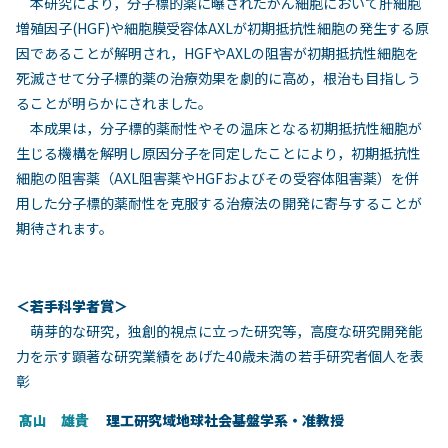
本研究により，分子標的薬に曝されたがん細胞において肝細胞
増殖因子(HGF)や細胞膜受容体AXLが初期抵抗性細胞の発生する原
因であることが解明され，HGFやAXLの阻害が初期抵抗性細胞を
死滅させて分子標的薬の治療効果を劇的に高め，根治も目指しう
ることが明らかにされました。
本成果は，分子標的薬耐性やその温床となる初期抵抗性細胞が
生じる機構を解明し原因分子を同定したことにより，初期抵抗性
細胞の阻害薬（AXL阻害薬やHGFおよびその受容体阻害薬）を併
用した分子標的薬耐性を克服する治療法の開発に寄与することが
期待されます。
＜若手科学者賞＞
萌芽的な研究，独創的視点に立った研究等，高度な研究開発能
力を示す顕著な研究業績をあげた40歳未満の若手研究者個人を表
彰
髙山 雄貴
理工研究域地球社会基盤学系・准教授