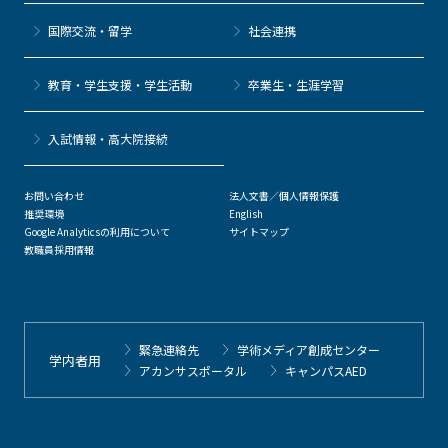
国際交流・留学
社会連携
教育・学生支援・学生活動
卒業生・生涯学習
⼊試情報・高大院接続
お問い合わせ
法人文書／個人情報保護
推奨環境
English
Google Analyticsの利用について
サイトマップ
教職員採用情報
緊急連絡先
学術メディア創成センター
学内者用
アカンサスポータル
キャンパスAED