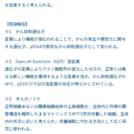
を促進すると考えられる。
【用語解説】
※1 がん抑制遺伝子
変異により機能が損なわれることで，がんの発生や悪性化に関与
する遺伝子。p53は代表的ながん抑制遺伝子として知られる。
※2 Gain-of-Function（GOF）型変異
遺伝子の変異によりアミノ酸配列の変化した分子が，正常とは異
なる新しい機能を獲得するような変異を指す。がん抑制遺伝子の
中で，p53だけでGOF型変異の存在が明らかにされている。
※3 オルガノイド
正常組織あるいは腫瘍組織由来の上皮細胞を，生体内と同様の腺
管構造を維持したままマトリックス中で3次元培養した組織。生体
内の状況に近いと考えられ，培養細胞に代わる方法として広く研
究に使われる。