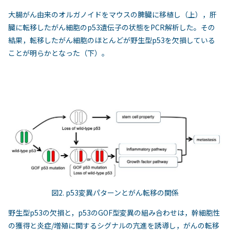
大腸がん由来のオルガノイドをマウスの脾臓に移植し（上），肝
臓に転移したがん細胞のp53遺伝子の状態をPCR解析した。その
結果，転移したがん細胞のほとんどが野生型p53を欠損している
ことが明らかとなった（下）。
図2. p53変異パターンとがん転移の関係
野生型p53の欠損と，p53のGOF型変異の組み合わせは，幹細胞性
の獲得と炎症/増殖に関するシグナルの亢進を誘導し，がんの転移