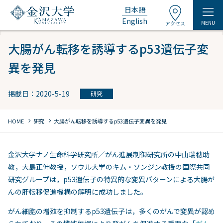
日本語
English
MENU
アクセス
大腸がん転移を誘導するp53遺伝子変
異を発見
掲載日：2020-5-19
研究
chevron_right
chevron_right
HOME
研究
大腸がん転移を誘導するp53遺伝子変異を発見
金沢大学ナノ生命科学研究所／がん進展制御研究所の中山瑞穂助
教，大島正伸教授，ソウル大学のキム・ソンジン教授の国際共同
研究グループは，p53遺伝子の特異的な変異パターンによる大腸が
んの肝転移促進機構の解明に成功しました。
がん細胞の増殖を抑制するp53遺伝子は，多くのがんで変異が認め