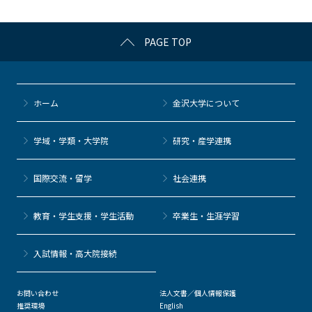
o
k
PAGE TOP
ホーム
金沢大学について
学域・学類・大学院
研究・産学連携
国際交流・留学
社会連携
教育・学生支援・学生活動
卒業生・生涯学習
⼊試情報・高大院接続
お問い合わせ
法人文書／個人情報保護
推奨環境
English