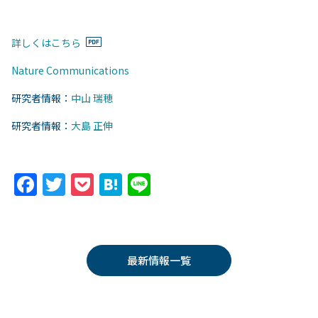
詳しくはこちら
Nature Communications
研究者情報：
中山 瑞穂
研究者情報：
大島 正伸
F
T
P
H
Li
a
w
o
at
n
c
itt
c
e
e
e
er
k
n
最新情報一覧
b
et
a
o