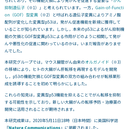
られており，その機能欠損により発がんを促進する重要な「
がん
抑制遺伝子
（※1）」と考えられています。一方，
Gain-of-Functi
on（GOF）型変異
（※2）と呼ばれる遺伝子変異によりアミノ酸
配列が変化した変異型p53は，発がん促進機能を新規に獲得して
いることが知られています。しかし，本来のp53によるがん抑制機
能の欠損とGOF型変異p53による作用がどのように相関して発が
んや悪性化の促進に関わっているのかは，いまだ報告がありませ
んでした。
本研究グループでは，マウス腸管がん由来の
オルガノイド
（※3）
の移植により，ヒトの大腸がん肝転移を再現するモデルを開発
し，p53の機能欠損とGOF型変異の双方の組み合わせが転移巣形
成を誘導することを初めて明らかにしました。
これらの知見は，変異型p53機能を抑えることでがん転移を抑制
する可能性を示しており，新しい大腸がんの転移予防・治療薬の
開発に活用されることが期待されます。
本研究成果は，2020年5月11日18時（日本時間）に英国科学誌
『
Nature Communications
』に掲載されました。