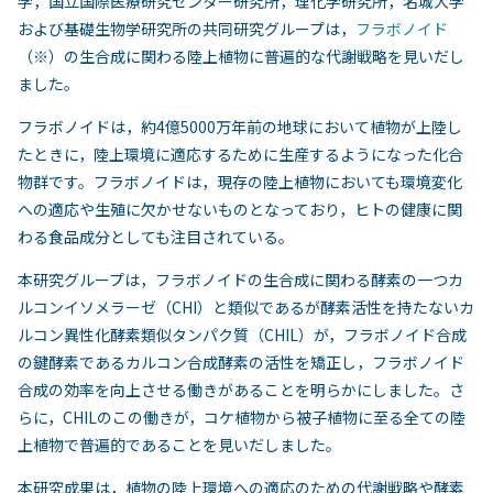
学，国立国際医療研究センター研究所，理化学研究所，名城大学
および基礎生物学研究所の共同研究グループは，
フラボノイド
（※）の生合成に関わる陸上植物に普遍的な代謝戦略を見いだし
ました。
フラボノイドは，約4億5000万年前の地球において植物が上陸し
たときに，陸上環境に適応するために生産するようになった化合
物群です。フラボノイドは，現存の陸上植物においても環境変化
への適応や生殖に欠かせないものとなっており，ヒトの健康に関
わる食品成分としても注目されている。
本研究グループは，フラボノイドの生合成に関わる酵素の一つカ
ルコンイソメラーゼ（CHI）と類似であるが酵素活性を持たないカ
ルコン異性化酵素類似タンパク質（CHIL）が，フラボノイド合成
の鍵酵素であるカルコン合成酵素の活性を矯正し，フラボノイド
合成の効率を向上させる働きがあることを明らかにしました。さ
らに，CHILのこの働きが，コケ植物から被子植物に至る全ての陸
上植物で普遍的であることを見いだしました。
本研究成果は，植物の陸上環境への適応のための代謝戦略や酵素