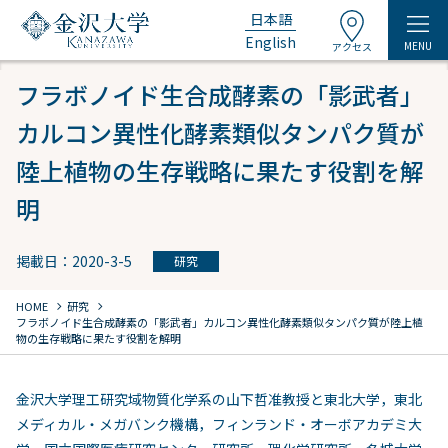
日本語
English
MENU
アクセス
フラボノイド生合成酵素の「影武者」
カルコン異性化酵素類似タンパク質が
陸上植物の生存戦略に果たす役割を解
明
掲載日：2020-3-5
研究
chevron_right
chevron_right
HOME
研究
フラボノイド生合成酵素の「影武者」カルコン異性化酵素類似タンパク質が陸上植
物の生存戦略に果たす役割を解明
金沢大学理工研究域物質化学系の山下哲准教授と東北大学，東北
メディカル・メガバンク機構，フィンランド・オーボアカデミ大