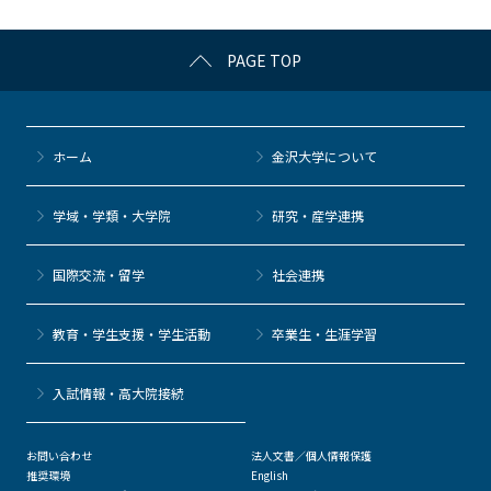
k
PAGE TOP
ホーム
金沢大学について
学域・学類・大学院
研究・産学連携
国際交流・留学
社会連携
教育・学生支援・学生活動
卒業生・生涯学習
⼊試情報・高大院接続
お問い合わせ
法人文書／個人情報保護
推奨環境
English