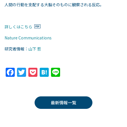
人間の行動を支配する大脳そのものに観察される反応。
詳しくはこちら
Nature Communications
研究者情報：
山下 哲
F
T
P
H
Li
a
w
o
at
n
c
itt
c
e
e
e
er
k
n
最新情報一覧
b
et
a
o
o