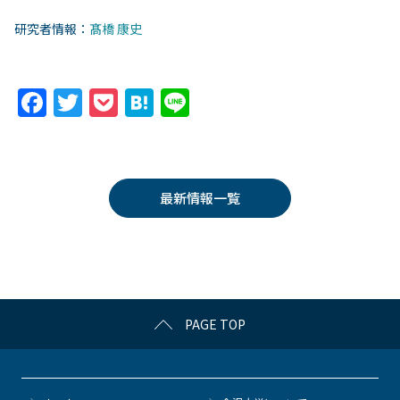
研究者情報：
髙橋 康史
F
T
P
H
Li
a
w
o
at
n
c
itt
c
e
e
e
er
k
n
最新情報一覧
b
et
a
o
o
k
PAGE TOP