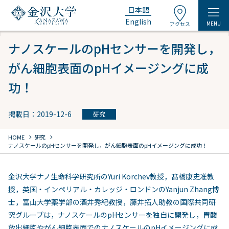
日本語
English
MENU
アクセス
ナノスケールのpHセンサーを開発し，
がん細胞表面のpHイメージングに成
功！
掲載日：2019-12-6
研究
chevron_right
chevron_right
HOME
研究
ナノスケールのpHセンサーを開発し，がん細胞表面のpHイメージングに成功！
金沢大学ナノ生命科学研究所のYuri Korchev教授，髙橋康史准教
授，英国・インペリアル・カレッジ・ロンドンのYanjun Zhang博
士，富山大学薬学部の酒井秀紀教授，藤井拓人助教の国際共同研
究グループは，ナノスケールのpHセンサーを独自に開発し，胃酸
放出細胞やがん細胞表面でのナノスケールのpHイメージングに成