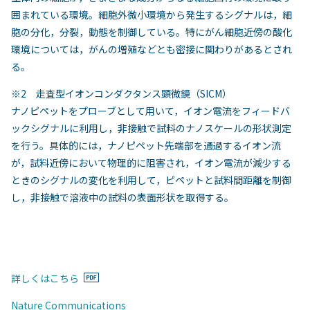
囲まれている環境。細胞外微小環境から発生するシグナルは，細
胞の分化，分裂，動態を制御している。特にがん細胞近傍の酸化
環境については，がんの増殖などとも密接に関わりがあるとされ
る。
※2 走査型イオンコンダクタンス顕微鏡（SICM）
ナノピペットをプローブとして用いて，イオン電流をフィードバ
ックシグナルに利用し，非接触で試料のナノスケールの形状測定
を行う。具体的には，ナノピペット先端部を通過するイオン流
が，試料近傍において物理的に阻害され，イオン電流が減少する
ときのシグナルの変化を利用して，ピペットと試料間距離を制御
し，非接触で溶液中の試料の表面形状を取得する。
詳しくはこちら
Nature Communications