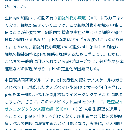
功しました。
生体内の細胞は，細胞固有の
細胞外微小環境
（※1）に取り囲まれ
ており，細胞が生きていく上では，この細胞外微小環境を中性に
保つことが必要です。細胞内で腫瘍や炎症が生じると細胞外微小
環境が酸性化するなど，pHの異常はさまざまな疾患につながりま
す。そのため，細胞外微小環境での細胞外pH（pHe）の測定は，
細胞の機能調整とpHの関係を理解するために重要です。しかし，
これまで一般的に用いられているpHプローブでは，分解能や反応
速度などの課題があり，pHeの定量化が困難でした。
本国際共同研究グループは，pH感受性の膜をナノスケールのガラ
スピペットに修飾したナノピペット型pHセンサーを独自開発し，
pHeを単一細胞レベルかつ非標識でイメージングすることに成功
しました。さらに，このナノピペット型pHセンサーに，
走査型イ
オンコンダクタンス顕微鏡（SICM）
（※2）の計測原理を適用す
ることで，pHeを計測するだけでなく，細胞表面の形状を超解像
度レベルで同時に取得することが可能となり，実際に，がん細胞