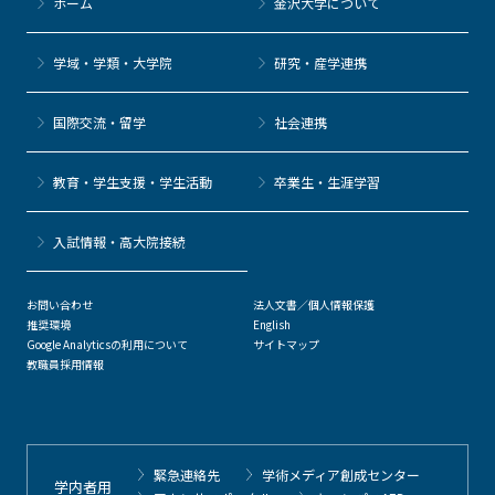
ホーム
金沢大学について
学域・学類・大学院
研究・産学連携
国際交流・留学
社会連携
教育・学生支援・学生活動
卒業生・生涯学習
⼊試情報・高大院接続
お問い合わせ
法人文書／個人情報保護
推奨環境
English
Google Analyticsの利用について
サイトマップ
教職員採用情報
緊急連絡先
学術メディア創成センター
学内者用