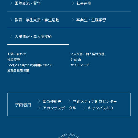
国際交流・留学
社会連携
教育・学生支援・学生活動
卒業生・生涯学習
⼊試情報・高大院接続
お問い合わせ
法人文書／個人情報保護
推奨環境
English
Google Analyticsの利用について
サイトマップ
教職員採用情報
緊急連絡先
学術メディア創成センター
学内者用
アカンサスポータル
キャンパスAED