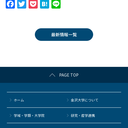
F
T
P
H
Li
a
w
o
at
n
c
itt
c
e
e
e
er
k
n
最新情報一覧
b
et
a
o
o
k
PAGE TOP
ホーム
金沢大学について
学域・学類・大学院
研究・産学連携