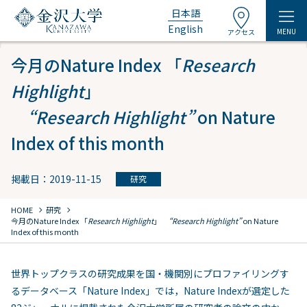
日本語
English
MENU
アクセス
今月のNature Index 「
Research
Highlight
」
“Research Highlight”
on Nature
Index of this month
掲載日：2019-11-15
研究
chevron_right
chevron_right
HOME
研究
今月のNature Index 「
Research Highlight
」
“Research Highlight”
on Nature
Index of this month
世界トップクラスの研究成果を国・機関別にプロファイリングす
るデータベース「Nature Index」では，Nature Indexが選定した