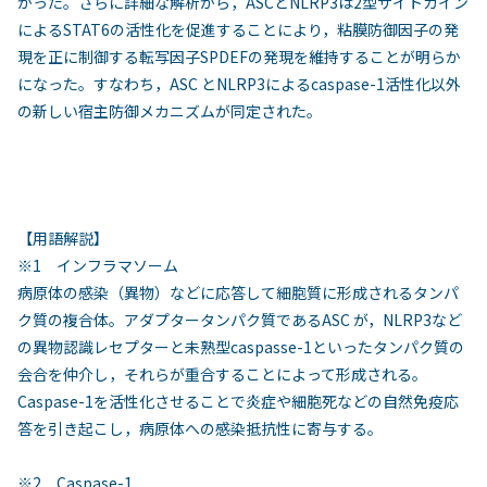
かった。さらに詳細な解析から，ASCとNLRP3は2型サイトカイン
によるSTAT6の活性化を促進することにより，粘膜防御因子の発
現を正に制御する転写因子SPDEFの発現を維持することが明らか
になった。すなわち，ASC とNLRP3によるcaspase-1活性化以外
の新しい宿主防御メカニズムが同定された。
【用語解説】
※1 インフラマソーム
病原体の感染（異物）などに応答して細胞質に形成されるタンパ
ク質の複合体。アダプタータンパク質であるASC が，NLRP3など
の異物認識レセプターと未熟型caspasse-1といったタンパク質の
会合を仲介し，それらが重合することによって形成される。
Caspase-1を活性化させることで炎症や細胞死などの自然免疫応
答を引き起こし，病原体への感染抵抗性に寄与する。
※2 Caspase-1