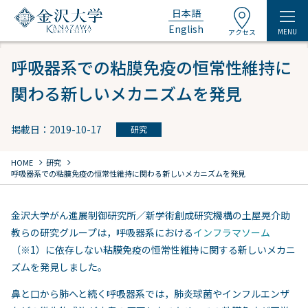
日本語
English
MENU
アクセス
呼吸器系での粘膜免疫の恒常性維持に
関わる新しいメカニズムを発見
掲載日：2019-10-17
研究
chevron_right
chevron_right
HOME
研究
呼吸器系での粘膜免疫の恒常性維持に関わる新しいメカニズムを発見
金沢大学がん進展制御研究所／新学術創成研究機構の土屋晃介助
教らの研究グループは，呼吸器系における
インフラマソーム
（※1）に依存しない粘膜免疫の恒常性維持に関する新しいメカニ
ズムを発見しました。
鼻と口から肺へと続く呼吸器系では，肺炎球菌やインフルエンザ