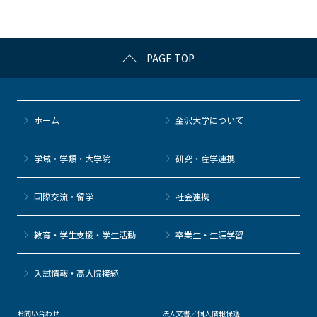
o
k
PAGE TOP
ホーム
金沢大学について
学域・学類・大学院
研究・産学連携
国際交流・留学
社会連携
教育・学生支援・学生活動
卒業生・生涯学習
⼊試情報・高大院接続
お問い合わせ
法人文書／個人情報保護