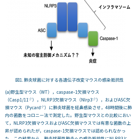
図1. 肺炎球菌に対する各遺伝子改変マウスの感染抵抗性
(a)野生型マウス（WT），caspase-1欠損マウス
-/-
-/-
（Casp1/11
），NLRP3欠損マウス（Nlrp3
），およびASC欠
-/-
損マウス（Pycard
）に肺炎球菌を経鼻感染させ，48時間後に肺
内の菌数をコロニー法で測定した。野生型マウスとの比較におい
て，NLRP3欠損マウスおよびASC欠損マウスでは有意な菌数の上
昇が認められたが，caspase-1欠損マウスでは認められなかっ
た。この結果から，肺炎球菌性肺炎への感染抵抗性にNLRP3と