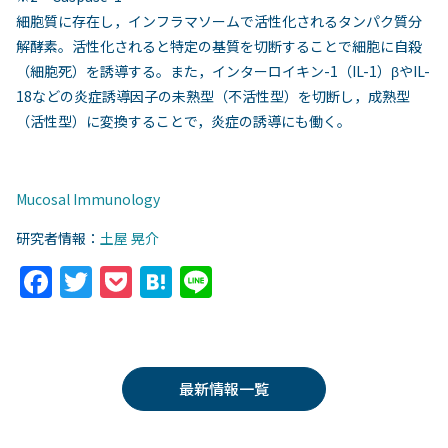
細胞質に存在し，インフラマソームで活性化されるタンパク質分
解酵素。活性化されると特定の基質を切断することで細胞に自殺
（細胞死）を誘導する。また，インターロイキン-1（IL-1）βやIL-
18などの炎症誘導因子の未熟型（不活性型）を切断し，成熟型
（活性型）に変換することで，炎症の誘導にも働く。
Mucosal Immunology
研究者情報：
土屋 晃介
F
T
P
H
Li
a
w
o
at
n
c
itt
c
e
e
e
er
k
n
最新情報一覧
b
et
a
o