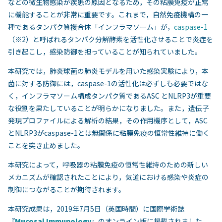
などの微生物感染が疾患の原因となるため，その粘膜免疫が正常
に機能することが非常に重要です。これまで，自然免疫機構の一
種であるタンパク質複合体「インフラマソーム」が，
caspase-1
（※2）と呼ばれるタンパク分解酵素を活性化させることで炎症を
引き起こし，感染防御を担っていることが知られていました。
本研究では，肺炎球菌の肺炎モデルを用いた感染実験により，本
菌に対する防御には，caspase-1の活性化は必ずしも必要ではな
く，インフラマソーム構成タンパク質であるASC とNLRP3が重要
な役割を果たしていることが明らかになりました。また，遺伝子
発現プロファイルによる解析の結果，その作用機序として，ASC
とNLRP3がcaspase-1とは無関係に粘膜免疫の恒常性維持に働く
ことを突き止めました。
本研究によって，呼吸器の粘膜免疫の恒常性維持のための新しい
メカニズムが確認されたことにより，気道における感染や炎症の
制御につながることが期待されます。
本研究成果は，2019年7月5日（英国時間）に国際学術誌
『
Mucosal Immunology
』のオンライン版に掲載されました。