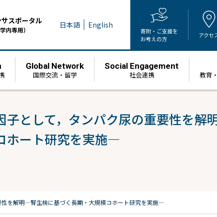
ンサスポータル
日本語
English
学内専用）
寄附・ご支援を
アクセ
お考えの方
h
Global Network
Social Engagement
携
国際交流・留学
社会連携
教育
因子として，タンパク尿の重要性を解
コホート研究を実施―
要性を解明
―腎生検に基づく長期・大規模コホート研究を実施―