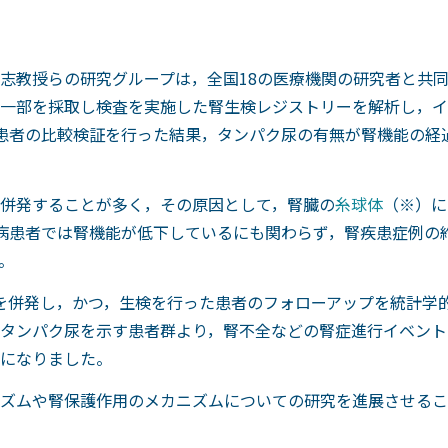
教授らの研究グループは，全国18の医療機関の研究者と共同で，
一部を採取し検査を実施した腎生検レジストリーを解析し，イ
患者の比較検証を行った結果，タンパク尿の有無が腎機能の経
併発することが多く，その原因として，腎臓の
糸球体
（※）に
病患者では腎機能が低下しているにも関わらず，腎疾患症例の
。
を併発し，かつ，生検を行った患者のフォローアップを統計学
タンパク尿を示す患者群より，腎不全などの腎症進行イベント
になりました。
ズムや腎保護作用のメカニズムについての研究を進展させるこ