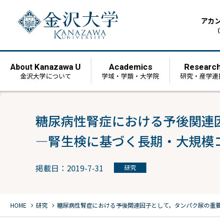
アカ
（
Kanazawa U
Academics
Researc
About
金沢大学について
学域・学類・大学院
研究・産学連
糖尿病性腎症における予後関連
―腎生検に基づく長期・大規模
掲載日：2019-7-31
研究
chevron_right
chevron_right
HOME
研究
糖尿病性腎症における予後関連因子として，タンパク尿の重