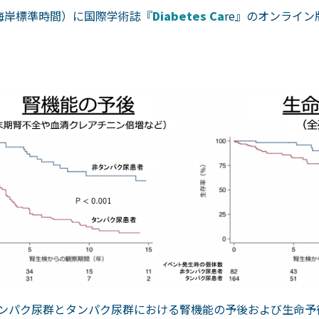
東海岸標準時間）に国際学術誌『
Diabetes Ca
re』のオンライ
非タンパク尿群とタンパク尿群における腎機能の予後および生命予