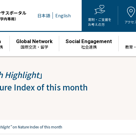
ンサスポータル
日本語
English
学内専用）
寄附・ご支援を
アクセ
お考えの方
h
Global Network
Social Engagement
携
国際交流・留学
社会連携
教育
 Highlight
」
ure Index of this month
hlight”
on Nature Index of this month