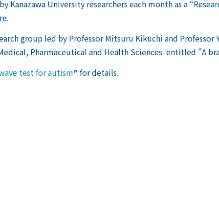
e by Kanazawa University researchers each month as a “Researc
re.
search group led by Professor Mitsuru Kikuchi and Professor 
 Medical, Pharmaceutical and Health Sciences entitled ”A bra
wave test for autism
❞
for details.