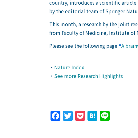
country, introduces a scientific articl
by the editorial team of Springer Natu
This month, a research by the joint re
from Faculty of Medicine, Institute of
Please see the following page
❝
A brain
・
Nature Index
・
See more Research Highlights
Facebook
Twitter
Pocket
Hatena
Line