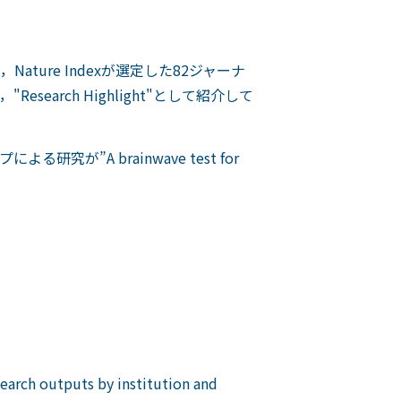
ture Indexが選定した82ジャーナ
earch Highlight"として紹介して
A brainwave test for
esearch outputs by institution and