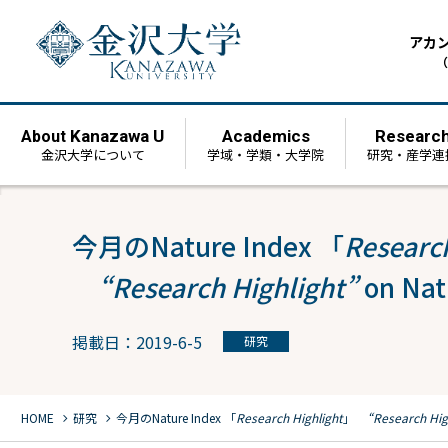
アカ
（
Kanazawa U
Academics
Researc
About
金沢大学について
学域・学類・大学院
研究・産学連
今月のNature Index 「
Research
“Research Highlight”
on Nat
掲載日：2019-6-5
研究
chevron_right
chevron_right
HOME
研究
今月のNature Index 「
Research Highlight
」
“Research Hig