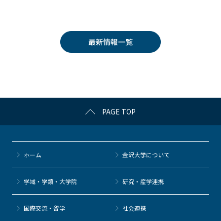
a
w
o
at
n
c
itt
c
e
e
e
er
k
n
最新情報一覧
b
et
a
o
o
k
PAGE TOP
ホーム
金沢大学について
学域・学類・大学院
研究・産学連携
国際交流・留学
社会連携