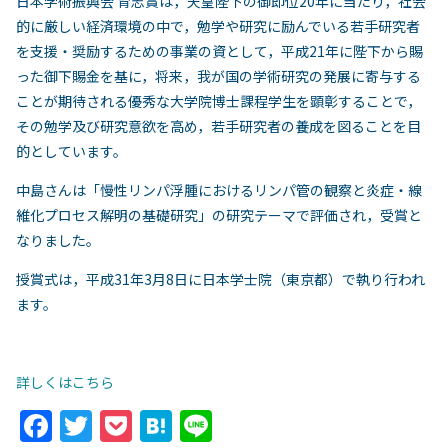
日本学術振興会 育志賞は，天皇陛下の御即位20年に当たり，社会
的に厳しい経済環境の中で，勉学や研究に励んでいる若手研究者
を支援・奨励するための事業の資として，平成21年に陛下から賜
った御下賜金を基に，将来，我が国の学術研究の発展に寄与する
ことが期待される優秀な大学院博士課程学生を顕彰することで，
その勉学及び研究意欲を高め，若手研究者の養成を図ることを目
的としています。
中島さんは「慢性リンパ浮腫におけるリンパ管の観察と炎症・線
維化プロセス解明の基礎研究」の研究テーマで評価され，受賞と
なりました。
授賞式は，平成31年3月8日に日本学士院（東京都）で執り行われ
ます。
詳しくはこちら
F
T
P
H
Li