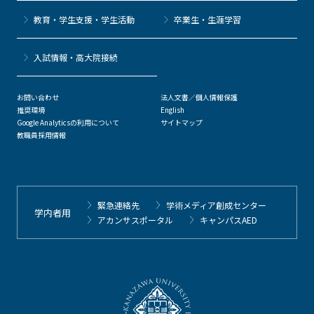
教育・学生支援・学生活動
卒業生・生涯学習
⼊試情報・高大院接続
お問い合わせ
法人文書／個人情報保護
推奨環境
English
Google Analyticsの利用について
サイトマップ
教職員採用情報
緊急連絡先
学術メディア創成センター
学内者用
アカンサスポータル
キャンパスAED