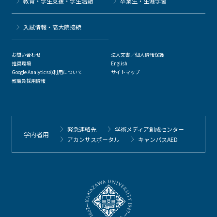
教育・学生支援・学生活動
卒業生・生涯学習
⼊試情報・高大院接続
お問い合わせ
法人文書／個人情報保護
推奨環境
English
Google Analyticsの利用について
サイトマップ
教職員採用情報
緊急連絡先
学術メディア創成センター
学内者用
アカンサスポータル
キャンパスAED