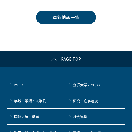
c
itt
c
e
e
e
er
k
n
最新情報一覧
b
et
a
o
o
k
PAGE TOP
ホーム
金沢大学について
学域・学類・大学院
研究・産学連携
国際交流・留学
社会連携