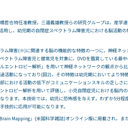
橋哲也特任准教授，三邉義雄教授らの研究グループは，産学連
ograghy)を活用し，幼児期の自閉症スペクトラム障害児における
ラム障害(※)に関連する脳の機能的な特徴の一つに，神経ネ
ペクトラム障害児と健常児を対象に，DVDを鑑賞している最中の
ルエントロピー解析」を用いて神経ネットワークの観点から比
過活動になっており(図2)，その特徴は幼児期においてより特
部における活動の低下がコミュニケーションスキルの乏しさに
チエントロピー解析を用いて評価し，小児自閉症児における脳内
なります。本技術では，幼児に恐怖感を与えず，わずか5分程
手技的に応用が可能になります。
 Brain Mapping」(米国科学雑誌)オンライン版に掲載さ