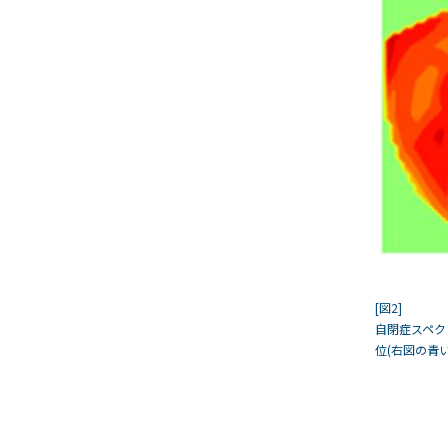
[図2]
自閉症スペク
位(右図の青い