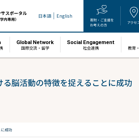
ンサスポータル
日本語
English
学内専用）
寄附・ご支援を
アクセ
お考えの方
h
Global Network
Social Engagement
携
国際交流・留学
社会連携
教育
ける脳活動の特徴を捉えることに成功
とに成功