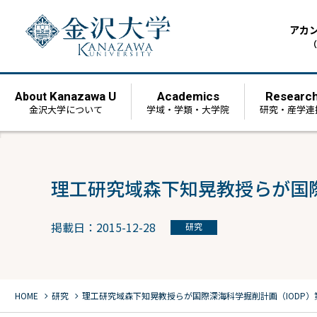
アカ
（
Kanazawa U
Academics
Researc
About
金沢大学について
学域・学類・大学院
研究・産学連
理工研究域森下知晃教授らが国際
掲載日：2015-12-28
研究
chevron_right
chevron_right
HOME
研究
理工研究域森下知晃教授らが国際深海科学掘削計画（IODP）