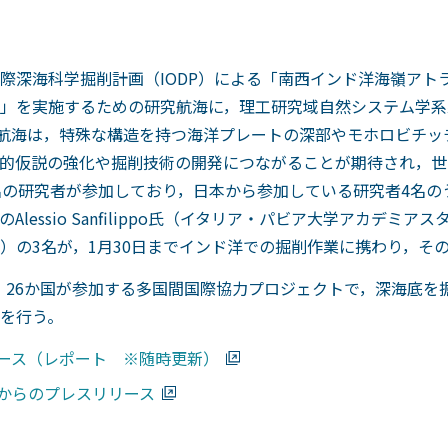
際深海科学掘削計画（IODP）による「南西インド洋海嶺アト
」を実施するための研究航海に，理工研究域自然システム学系
航海は，特殊な構造を持つ海洋プレートの深部やモホロビチッ
的仮説の強化や掘削技術の開発につながることが期待され，世
の研究者が参加しており，日本から参加している研究者4名の
lessio Sanfilippo氏（イタリア・パビア大学アカデミ
）の3名が，1月30日までインド洋での掘削作業に携わり，そ
・・26か国が参加する多国間国際協力プロジェクトで，深海底
を行う。
ース（レポート ※随時更新）
からのプレスリリース