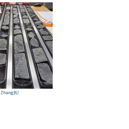
g Zhang氏）