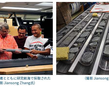
者とともに研究航海で採取された
（撮影 Jianson
iansong Zhang氏）