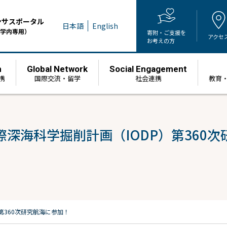
ンサスポータル
日本語
English
学内専用）
寄附・ご支援を
アクセ
お考えの方
h
Global Network
Social Engagement
携
国際交流・留学
社会連携
教育
深海科学掘削計画（IODP）第360
第360次研究航海に参加！