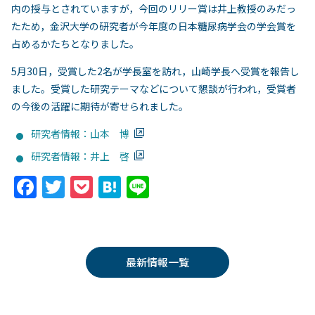
内の授与とされていますが，今回のリリー賞は井上教授のみだっ
たため，金沢大学の研究者が今年度の日本糖尿病学会の学会賞を
占めるかたちとなりました。
5月30日，受賞した2名が学長室を訪れ，山崎学長へ受賞を報告し
ました。受賞した研究テーマなどについて懇談が行われ，受賞者
の今後の活躍に期待が寄せられました。
研究者情報：山本 博
研究者情報：井上 啓
F
T
P
H
Li
a
w
o
at
n
c
itt
c
e
e
e
er
k
n
最新情報一覧
b
et
a
o