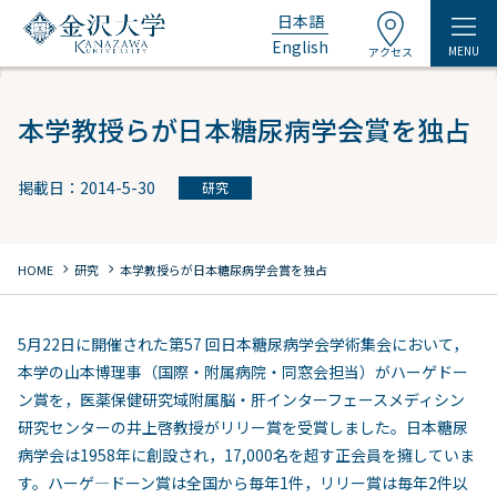
日本語
English
MENU
アクセス
本学教授らが日本糖尿病学会賞を独占
掲載日：2014-5-30
研究
chevron_right
chevron_right
HOME
研究
本学教授らが日本糖尿病学会賞を独占
5月22日に開催された第57 回日本糖尿病学会学術集会において，
本学の山本博理事（国際・附属病院・同窓会担当）がハーゲドー
ン賞を，医薬保健研究域附属脳・肝インターフェースメディシン
研究センターの井上啓教授がリリー賞を受賞しました。日本糖尿
病学会は1958年に創設され，17,000名を超す正会員を擁していま
す。ハーゲ―ドーン賞は全国から毎年1件，リリー賞は毎年2件以