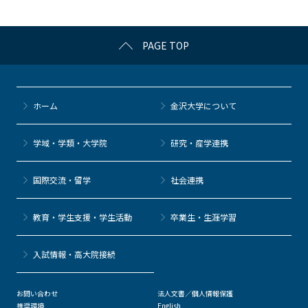
o
k
PAGE TOP
ホーム
金沢大学について
学域・学類・大学院
研究・産学連携
国際交流・留学
社会連携
教育・学生支援・学生活動
卒業生・生涯学習
⼊試情報・高大院接続
お問い合わせ
法人文書／個人情報保護
推奨環境
English