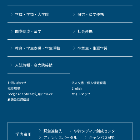
学域・学類・大学院
研究・産学連携
国際交流・留学
社会連携
教育・学生支援・学生活動
卒業生・生涯学習
⼊試情報・高大院接続
お問い合わせ
法人文書／個人情報保護
推奨環境
English
Google Analyticsの利用について
サイトマップ
教職員採用情報
緊急連絡先
学術メディア創成センター
学内者用
アカンサスポータル
キャンパスAED