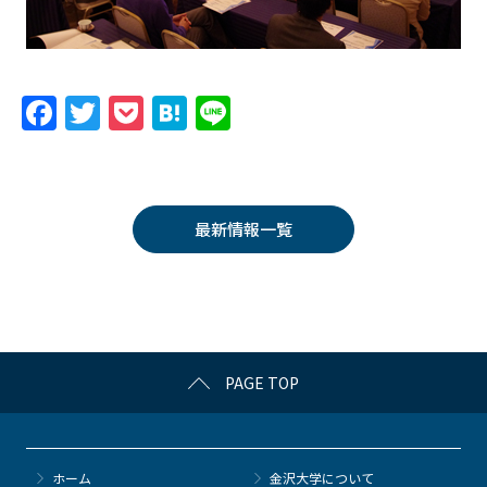
F
T
P
H
Li
a
w
o
at
n
c
itt
c
e
e
e
er
k
n
最新情報一覧
b
et
a
o
o
k
PAGE TOP
ホーム
金沢大学について