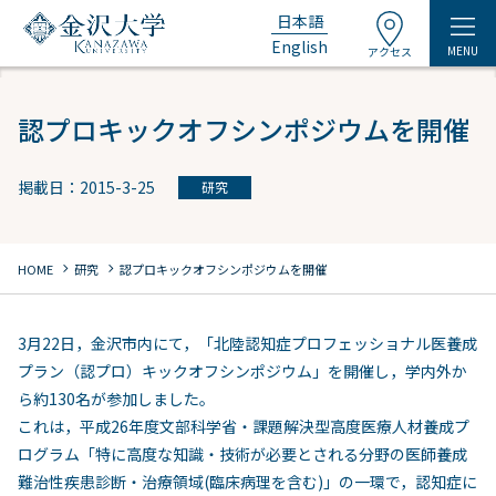
日本語
English
MENU
アクセス
認プロキックオフシンポジウムを開催
掲載日：2015-3-25
研究
chevron_right
chevron_right
HOME
研究
認プロキックオフシンポジウムを開催
3月22日，金沢市内にて，「北陸認知症プロフェッショナル医養成
プラン（認プロ）キックオフシンポジウム」を開催し，学内外か
ら約130名が参加しました。
これは，平成26年度文部科学省・課題解決型高度医療人材養成プ
ログラム「特に高度な知識・技術が必要とされる分野の医師養成
難治性疾患診断・治療領域(臨床病理を含む)」の一環で，認知症に