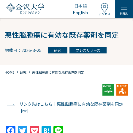
日本語
English
MENU
アクセス
悪性脳腫瘍に有効な既存薬剤を同定
掲載日：2026-3-25
研究
プレスリリース
chevron_right
chevron_right
HOME
研究
悪性脳腫瘍に有効な既存薬剤を同定
リンク先はこちら｜悪性脳腫瘍に有効な既存薬剤を同定
F
T
P
H
Li