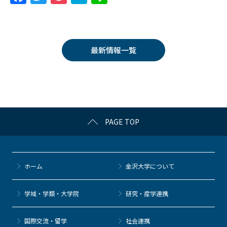
a
w
o
at
n
c
itt
c
e
e
e
er
k
n
最新情報一覧
b
et
a
o
o
k
PAGE TOP
ホーム
金沢大学について
学域・学類・大学院
研究・産学連携
国際交流・留学
社会連携