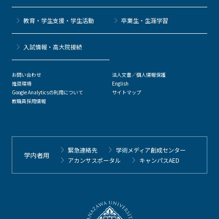
教育・学生支援・学生活動
卒業生・生涯学習
⼊試情報・高大院接続
お問い合わせ
法人文書／個人情報保護
推奨環境
English
Google Analyticsの利用について
サイトマップ
教職員採用情報
緊急連絡先
学術メディア創成センター
学内者用
アカンサスポータル
キャンパスAED