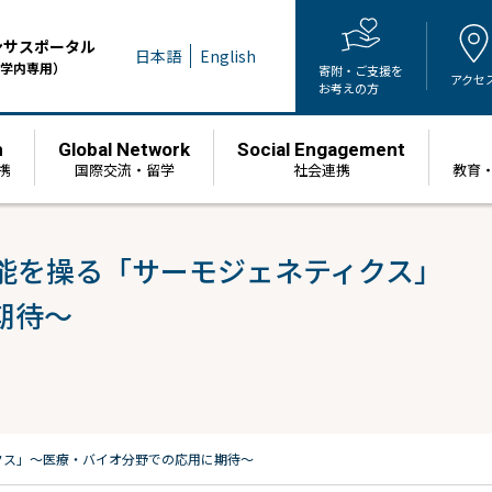
ンサスポータル
日本語
English
学内専用）
寄附・ご支援を
アクセ
お考えの方
h
Global Network
Social Engagement
携
国際交流・留学
社会連携
教育
機能を操る「サーモジェネティクス」
期待〜
クス」
〜医療・バイオ分野での応用に期待〜