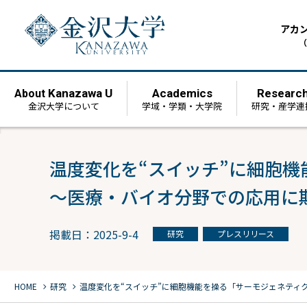
アカ
（
Kanazawa U
Academics
Researc
About
金沢大学について
学域・学類・大学院
研究・産学連
温度変化を“スイッチ”に細胞
〜医療・バイオ分野での応用に
掲載日：2025-9-4
研究
プレスリリース
chevron_right
chevron_right
HOME
研究
温度変化を“スイッチ”に細胞機能を操る「サーモジェネティ