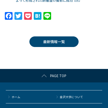
よって形成された断層崖の撮影に成功
F
T
P
H
Li
a
w
o
at
n
c
itt
c
e
e
e
er
k
n
最新情報一覧
b
et
a
o
o
k
PAGE TOP
ホーム
金沢大学について