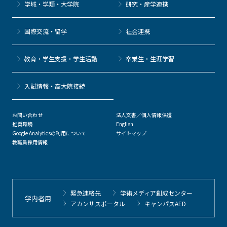
学域・学類・大学院
研究・産学連携
国際交流・留学
社会連携
教育・学生支援・学生活動
卒業生・生涯学習
⼊試情報・高大院接続
お問い合わせ
法人文書／個人情報保護
推奨環境
English
Google Analyticsの利用について
サイトマップ
教職員採用情報
緊急連絡先
学術メディア創成センター
学内者用
アカンサスポータル
キャンパスAED