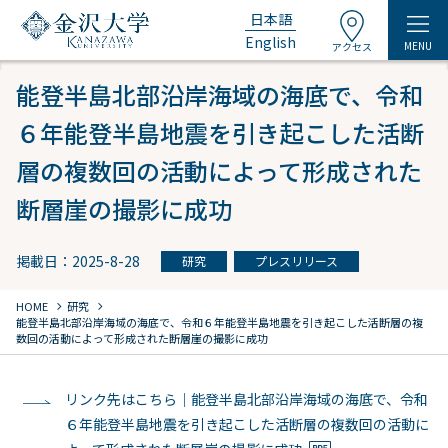
日本語
English
MENU
アクセス
能登半島北部沿岸海域の海底で、令和
６年能登半島地震を引き起こした活断
層の複数回の活動によって形成された
断層崖の撮影に成功
掲載日：2025-8-28
研究
プレスリリース
chevron_right
chevron_right
HOME
研究
能登半島北部沿岸海域の海底で、令和６年能登半島地震を引き起こした活断層の複
数回の活動によって形成された断層崖の撮影に成功
リンク先はこちら｜能登半島北部沿岸海域の海底で、令和
６年能登半島地震を引き起こした活断層の複数回の活動に