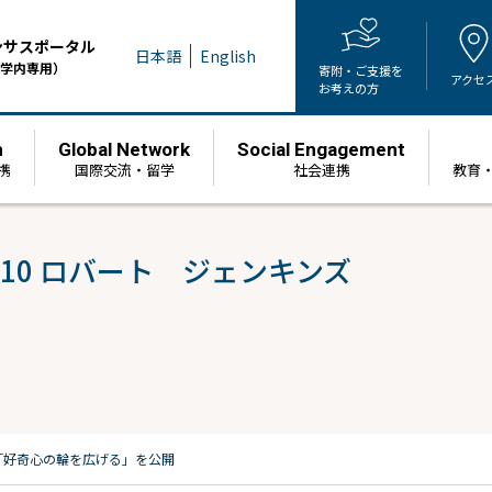
ンサスポータル
日本語
English
学内専用）
寄附・ご支援を
アクセ
お考えの方
h
Global Network
Social Engagement
携
国際交流・留学
社会連携
教育
】#10 ロバート ジェンキンズ
「好奇心の輪を広げる」を公開