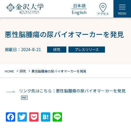
日本語
English
MENU
アクセス
悪性脳腫瘍の尿バイオマーカーを発見
掲載日：2024-8-21
研究
プレスリリース
chevron_right
chevron_right
HOME
研究
悪性脳腫瘍の尿バイオマーカーを発見
リンク先はこちら｜悪性脳腫瘍の尿バイオマーカーを発見
F
T
P
H
Li
a
w
o
at
n