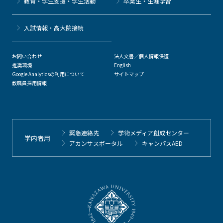
教育・学生支援・学生活動
卒業生・生涯学習
⼊試情報・高大院接続
お問い合わせ
法人文書／個人情報保護
推奨環境
English
Google Analyticsの利用について
サイトマップ
教職員採用情報
緊急連絡先
学術メディア創成センター
学内者用
アカンサスポータル
キャンパスAED