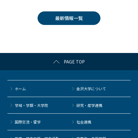
c
itt
c
e
e
e
er
k
n
最新情報一覧
b
et
a
o
o
k
PAGE TOP
ホーム
金沢大学について
学域・学類・大学院
研究・産学連携
国際交流・留学
社会連携