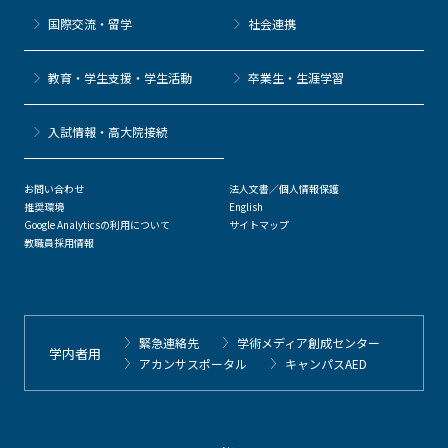
国際交流・留学
社会連携
教育・学生支援・学生活動
卒業生・生涯学習
⼊試情報・高大院接続
お問い合わせ
法人文書／個人情報保護
推奨環境
English
Google Analyticsの利用について
サイトマップ
教職員採用情報
緊急連絡先
学術メディア創成センター
学内者用
アカンサスポータル
キャンパスAED