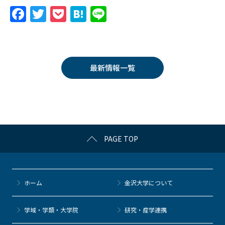
F
T
P
H
Li
a
w
o
at
n
c
itt
c
e
e
e
er
k
n
最新情報一覧
b
et
a
o
o
k
PAGE TOP
ホーム
金沢大学について
学域・学類・大学院
研究・産学連携