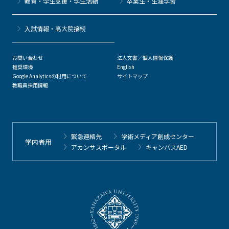
教育・学生支援・学生活動
卒業生・生涯学習
⼊試情報・高大院接続
お問い合わせ
法人文書／個人情報保護
推奨環境
English
Google Analyticsの利用について
サイトマップ
教職員採用情報
緊急連絡先
学術メディア創成センター
学内者用
アカンサスポータル
キャンパスAED