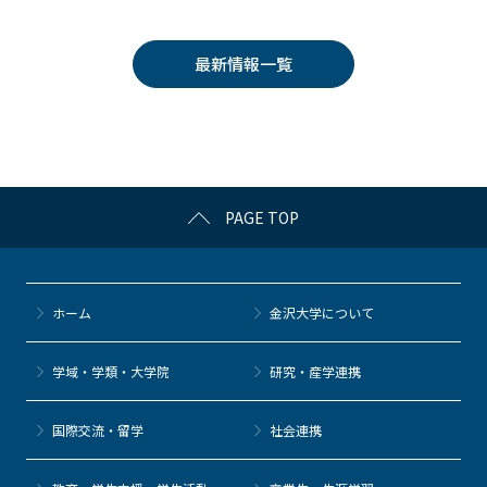
c
itt
c
e
e
e
er
k
n
最新情報一覧
b
et
a
o
o
k
PAGE TOP
ホーム
金沢大学について
学域・学類・大学院
研究・産学連携
国際交流・留学
社会連携