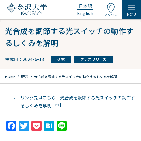
日本語
English
MENU
アクセス
光合成を調節する光スイッチの動作す
るしくみを解明
掲載日：2024-6-13
研究
プレスリリース
chevron_right
chevron_right
HOME
研究
光合成を調節する光スイッチの動作するしくみを解明
リンク先はこちら｜光合成を調節する光スイッチの動作す
るしくみを解明
F
T
P
H
Li
a
w
o
at
n