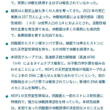
で，実際に休眠を誘導する分⼦は報告されていなかった。
結核は⼈類史上最も多くの⼈命を奪ってきた。2022 年の死亡
者数は 157 万⼈に上った。休眠結核菌による潜伏感染（潜在
性結核）（ ※3）は世界⼈⼝の 1/4 におよぶとされ，活動性結
核の主要な発⽣源である。休眠菌は多くの薬剤にも抵抗性
で，⻑期投薬を要する元凶である。
抗酸菌のヒストン様タンパク質は，細菌では希なヒストンに
似た天然変性領域を持ち，その作⽤で休眠を誘導する。
本研究グループでは，⾼速原⼦間⼒顕微鏡（⾼速 AFM）
（※4）によるタイムラプス撮影と，分⼦動⼒学計算を組み合
わせることによって，MDP1 の天然変性領域が両⾯テープのよ
うに２本の DNA ⼆重らせんを貼り合わせていくという，他の
核酸結合タンパク質では報告されていない，新規の DNA 凝集
メカニズムを解明した。
MDP1 の天然変性領域は，抗酸菌と⼀部のストレス耐性菌に
特徴的で，強⼒な休眠誘導活性を持っていた。本研究成果
は，未知であった抗酸菌の休眠誘導の決定的なメカニズムを