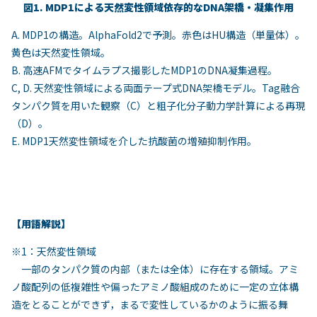
図
1. MDP1
による天然変性領域依存的な
DNA
架橋・凝集作用
A. MDP1の構造。
AlphaFold2
で予測。赤色は
HU
構造（単量体）。
黄色は天然変性領域。
B. 高速
AFM
でタイムラプス撮影した
MDP1
の
DNA
凝集過程。
C
,
D. 天然変性領域による両面テープ式
DNA
架橋モデル。
Tag
融合
タンパク質を用いた観察（
C
）と粗子化分子動力学計算による再現
（
D
）。
E. MDP1天然変性領域を介した抗酸菌の増殖抑制作用。
【用語解説】
※1：天然変性領域
⼀部のタンパク質の内部（または全体）に存在する領域。アミ
ノ酸配列の低複雑性や偏ったアミノ酸組成のために⼀定の⽴体構
造をとることができず，まるで変性しているかのように振る舞