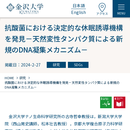
日本語
English
MENU
アクセス
抗酸菌における決定的な休眠誘導機構
を発⾒－天然変性タンパク質による新
規のDNA凝集メカニズム－
掲載日：2024-2-27
研究
SDGs
chevron_right
chevron_right
HOME
研究
抗酸菌における決定的な休眠誘導機構を発⾒－天然変性タンパク質による新規の
DNA凝集メカニズム－
⾦沢⼤学ナノ⽣命科学研究所の古寺哲幸教授は，新潟⼤学⼤学
院（⻄⼭晃史講師，松本壮吉教授），京都⼤学複合原⼦⼒科学研