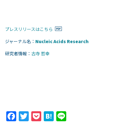
プレスリリースはこちら
ジャーナル名：
Nucleic Acids Research
研究者情報：
古寺 哲幸
F
T
P
H
Li
a
w
o
at
n
c
itt
c
e
e