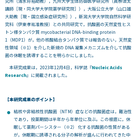
究所（清⽔将裕助教），九州⼤学⽣体防御医学研究所（眞栁浩太
講師［現・同⼤学⼤学院薬学研究院］），⼤阪公⽴⼤学（⼭⼝雄
⼤助教［現・国⽴感染症研究所］），新潟⼤学⼤学院⾃然科学研
究科（伊東孝祐准教授）との共同研究で，抗酸菌の天然変性ヒス
トン様タンパク質 mycobacterial DNA-binding protein
1（MDP1）が，他の核酸結合タンパク質では報告のない，天然変
性領域（※1）を介した新規の DNA 凝集メカニズムを介して抗酸
菌の休眠を誘導することを明らかにしました。
本研究成果は，
2023
年
12
月
4
日，科学誌『
Nucleic Acids
Research
』
に掲載されました。
【本研究成果のポイント】
結核や⾮結核性抗酸菌（NTM）症などの抗酸菌症は，難治性
であり，投薬期間は半年から年単位に及ぶ。この根底に，休
眠して薬剤パーシスター（※2） 化する抗酸菌の性質がある
が，休眠期に誘導される分⼦の解析が盛んに⾏われてきた中