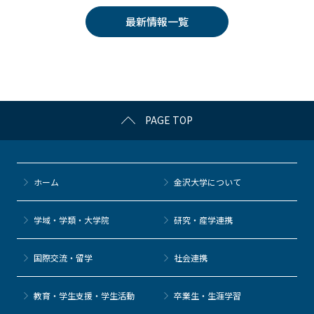
e
er
k
n
最新情報一覧
b
et
a
o
o
k
PAGE TOP
ホーム
金沢大学について
学域・学類・大学院
研究・産学連携
国際交流・留学
社会連携
教育・学生支援・学生活動
卒業生・生涯学習