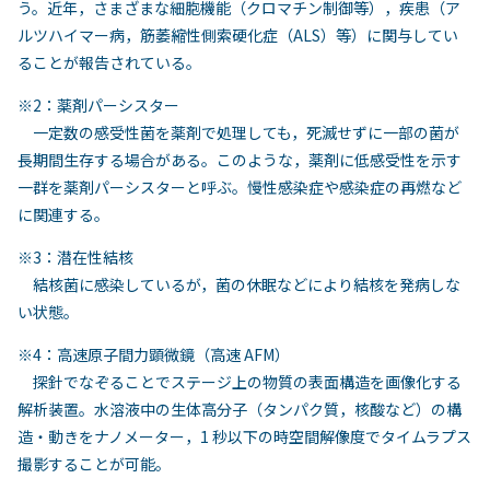
う。近年，さまざまな細胞機能（クロマチン制御等），疾患（ア
ルツハイマー病，筋萎縮性側索硬化症（ALS）等）に関与してい
ることが報告されている。
※2：薬剤パーシスター
⼀定数の感受性菌を薬剤で処理しても，死滅せずに⼀部の菌が
⻑期間⽣存する場合がある。このような，薬剤に低感受性を⽰す
⼀群を薬剤パーシスターと呼ぶ。慢性感染症や感染症の再燃など
に関連する。
※3：潜在性結核
結核菌に感染しているが，菌の休眠などにより結核を発病しな
い状態。
※4：⾼速原⼦間⼒顕微鏡（⾼速 AFM）
探針でなぞることでステージ上の物質の表⾯構造を画像化する
解析装置。⽔溶液中の⽣体⾼分⼦（タンパク質，核酸など）の構
造・動きをナノメーター，1 秒以下の時空間解像度でタイムラプス
撮影することが可能。