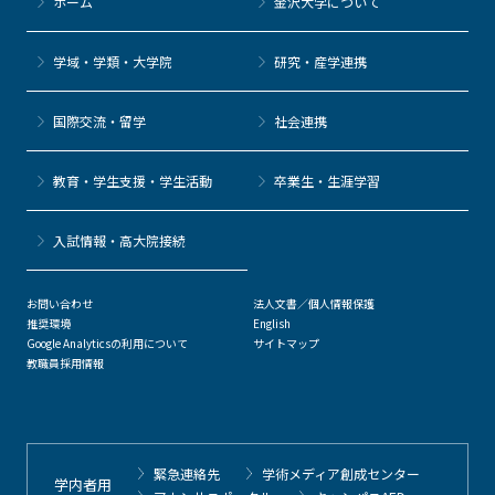
ホーム
金沢大学について
学域・学類・大学院
研究・産学連携
国際交流・留学
社会連携
教育・学生支援・学生活動
卒業生・生涯学習
⼊試情報・高大院接続
お問い合わせ
法人文書／個人情報保護
推奨環境
English
Google Analyticsの利用について
サイトマップ
教職員採用情報
緊急連絡先
学術メディア創成センター
学内者用