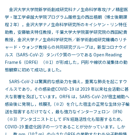
金沢大学大学院新学術創成研究科ナノ生命科学専攻/ナノ精密医
学・理工学卓越大学院プログラム履修生の西出梧朗（博士後期課
程 2 年），金沢大学ナノ生命科学研究所のキイシヤン・リン特任
助教，安藤敏夫特任教授，千葉大学大学院薬学研究院の西田紀貴
教授，金沢大学ナノ生命科学研究所／新学術創成研究機構のリチ
ャード・ウォング教授らの共同研究グループは，新型コロナウイ
ルス（SARS-CoV-2）タンパク質の一つである Open Reading
Frame 6（ORF6）（※1）が形成した，円形や線状の凝集体の動
態観察に初めて成功しました。
SARS-CoV-2 は驚異的な感染力を備え，重篤な肺炎を起こすウ
イルスであり，その感染症COVID-19 は 2019 年以来社会活動に甚
大な影響を及ぼしています。ORF6 は，SARS-CoV-2が宿主細胞へ
感染後に発現し，核膜孔（※2）を介した宿主の正常な生体分子輸
送を阻害するだけでなく，最も強力なインターフェロン（IFN）
（※3）アンタゴニストとして IFN 経路活性化も阻害するため，
COVID-19 重症化因子の一つであることが分かっています。しか
-9
し，数 nm（10
m）の小さな ORF6 の挙動すなわち分子動態情