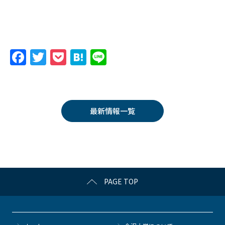
F
T
P
H
Li
a
w
o
at
n
c
itt
c
e
e
e
er
k
n
最新情報一覧
b
et
a
o
o
k
PAGE TOP