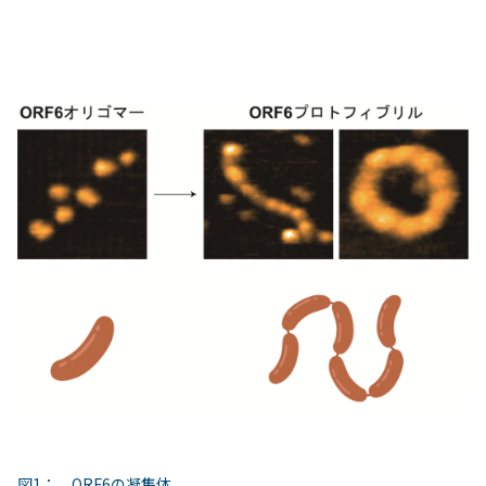
図1： ORF6の凝集体