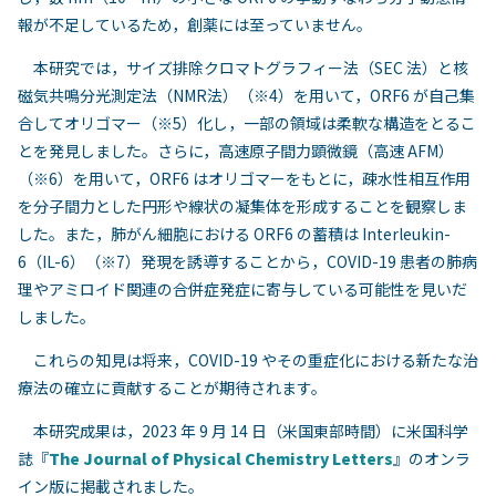
報が不足しているため，創薬には至っていません。
本研究では，サイズ排除クロマトグラフィー法（SEC 法）と核
磁気共鳴分光測定法（NMR法）（※4）を用いて，ORF6 が自己集
合してオリゴマー（※5）化し，一部の領域は柔軟な構造をとるこ
とを発見しました。さらに，高速原子間力顕微鏡（高速 AFM）
（※6）を用いて，ORF6 はオリゴマーをもとに，疎水性相互作用
を分子間力とした円形や線状の凝集体を形成することを観察しま
した。また，肺がん細胞における ORF6 の蓄積は Interleukin-
6（IL-6）（※7）発現を誘導することから，COVID-19 患者の肺病
理やアミロイド関連の合併症発症に寄与している可能性を見いだ
しました。
これらの知見は将来，COVID-19 やその重症化における新たな治
療法の確立に貢献することが期待されます。
本研究成果は，2023 年 9 月 14 日（米国東部時間）に米国科学
誌『
The Journal of Physical Chemistry Letters
』のオンラ
イン版に掲載されました。