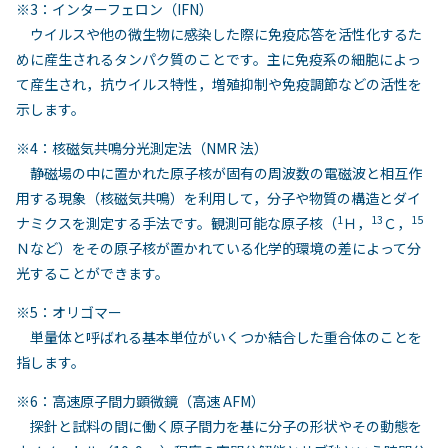
※3：インターフェロン（IFN）
ウイルスや他の微生物に感染した際に免疫応答を活性化するた
めに産生されるタンパク質のことです。主に免疫系の細胞によっ
て産生され，抗ウイルス特性，増殖抑制や免疫調節などの活性を
示します。
※4：核磁気共鳴分光測定法（NMR 法）
静磁場の中に置かれた原子核が固有の周波数の電磁波と相互作
用する現象（核磁気共鳴）を利用して，分子や物質の構造とダイ
1
13
15
ナミクスを測定する手法です。観測可能な原子核（
Ｈ，
Ｃ，
Ｎなど）をその原子核が置かれている化学的環境の差によって分
光することができます。
※5：オリゴマー
単量体と呼ばれる基本単位がいくつか結合した重合体のことを
指します。
※6：高速原子間力顕微鏡（高速 AFM）
探針と試料の間に働く原子間力を基に分子の形状やその動態を