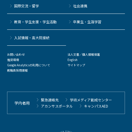
国際交流・留学
社会連携
教育・学生支援・学生活動
卒業生・生涯学習
⼊試情報・高大院接続
お問い合わせ
法人文書／個人情報保護
推奨環境
English
Google Analyticsの利用について
サイトマップ
教職員採用情報
緊急連絡先
学術メディア創成センター
学内者用
アカンサスポータル
キャンパスAED