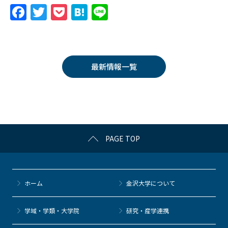
F
T
P
H
Li
a
w
o
at
n
c
itt
c
e
e
e
er
k
n
最新情報一覧
b
et
a
o
o
k
PAGE TOP
ホーム
金沢大学について
学域・学類・大学院
研究・産学連携