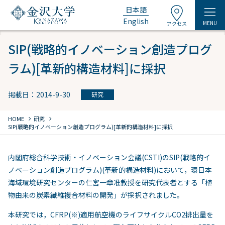
日本語
English
MENU
アクセス
SIP(戦略的イノベーション創造プログ
ラム)[革新的構造材料]に採択
掲載日：2014-9-30
研究
chevron_right
chevron_right
HOME
研究
SIP(戦略的イノベーション創造プログラム)[革新的構造材料]に採択
内閣府総合科学技術・イノベーション会議(CSTI)のSIP(戦略的イ
ノベーション創造プログラム)(革新的構造材料)において，環日本
海域環境研究センターの仁宮一章准教授を研究代表者とする「植
物由来の炭素繊維複合材料の開発」が採択されました。
本研究では，CFRP(※)適用航空機のライフサイクルCO2排出量を