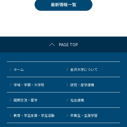
e
er
k
n
最新情報一覧
b
et
a
o
o
k
PAGE TOP
ホーム
金沢大学について
学域・学類・大学院
研究・産学連携
国際交流・留学
社会連携
教育・学生支援・学生活動
卒業生・生涯学習