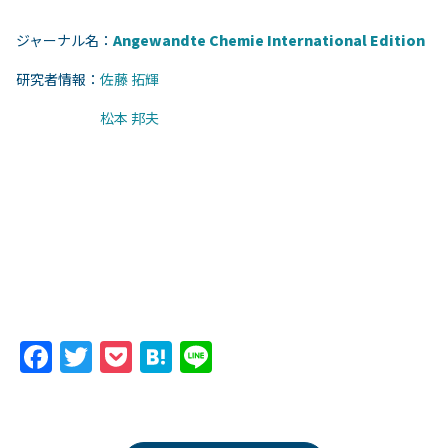
ジャーナル名：
Angewandte Chemie International Edition
研究者情報：
佐藤 拓輝
松本 邦夫
F
T
P
H
Li
a
w
o
at
n
c
itt
c
e
e