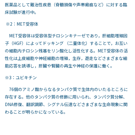
医薬品として難治性疾患（脊髄損傷や声帯瘢痕など）に対する臨
床試験が進行中。
※2：MET受容体
MET受容体は受容体型チロシンキナーゼであり，肝細胞増殖因
子（HGF）によってドッキング （二量体化）することで，お互い
の細胞内チロシン残基をリン酸化し活性化する。MET受容体の活
性化は上皮細胞や神経細胞の増殖，生存，遊走などさまざまな細
胞応答を誘導し，肝臓や腎臓の再生や神経の保護に働く。
※3：ユビキチン
76個のアミノ酸からなるタンパク質で生体内のいたるところに
存在する。他のタンパク質の修飾に用いられ、タンパク質分解、
DNA修復、翻訳調節、シグナル伝達などさまざまな生命現象に関
わることが明らかになっている。