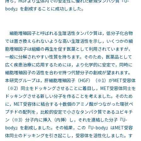
持ち，HGFより生体内での安定性に優れた新規タンパク質『U-
body』を創成することに成功しました。
細胞増殖因子と呼ばれる生理活性タンパク質は，低分子化合物
では置き換えられないような高い生理活性を示し，いくつかの細
胞増殖因子は組織の再生を促す医薬として利用されていますが，
一般に分解されやすい性質を持ちます。そのため，医薬品として
広く疾患治療に応用するためには，より化学的に安定で，同時に
細胞増殖因子の活性を合わせ持つ代替分子の創成が望まれます。
本研究グループは，肝細胞増殖因子（HGF）（※1）がMET受容体
（※2）同士をドッキングさせることに着目し，MET受容体同士を
ドッキングさせる新しい分子を作ることを考えました。そのため
に，MET受容体に結合する十数個のアミノ酸がつながった環状ペ
プチドの配列を，比較的安定で小さなタンパク質であるユビキチ
ン（※3）分子内に挿入（内挿）し，それを連結した分子『U-
body』を創成しました。その結果，この『U-body』はMET受容
体同士のドッキングを引き起こし，受容体を活性化しました。す