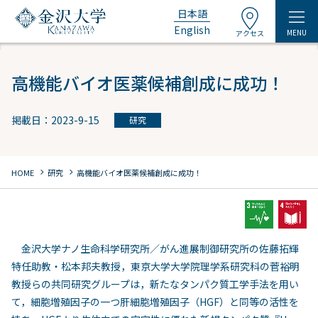
日本語
English
MENU
アクセス
高機能バイオ医薬候補創成に成功！
掲載日：2023-9-15
研究
chevron_right
chevron_right
HOME
研究
高機能バイオ医薬候補創成に成功！
金沢大学ナノ生命科学研究所／がん進展制御研究所の佐藤拓輝
特任助教・松本邦夫教授，東京大学大学院理学系研究科の菅裕明
教授らの共同研究グループは，新たなタンパク質工学手法を用い
て，細胞増殖因子の一つ肝細胞増殖因子（HGF）と同等の活性を