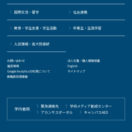
国際交流・留学
社会連携
教育・学生支援・学生活動
卒業生・生涯学習
⼊試情報・高大院接続
お問い合わせ
法人文書／個人情報保護
推奨環境
English
Google Analyticsの利用について
サイトマップ
教職員採用情報
緊急連絡先
学術メディア創成センター
学内者用
アカンサスポータル
キャンパスAED