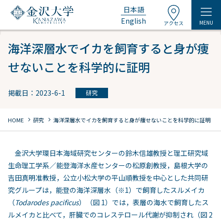
日本語
English
MENU
アクセス
海洋深層水でイカを飼育すると身が痩
せないことを科学的に証明
掲載日：2023-6-1
研究
chevron_right
chevron_right
HOME
研究
海洋深層水でイカを飼育すると身が痩せないことを科学的に証明
金沢大学環日本海域研究センターの鈴木信雄教授と理工研究域
生命理工学系／能登海洋水産センターの松原創教授，島根大学の
吉田真明准教授，公立小松大学の平山順教授を中心とした共同研
究グループは，能登の海洋深層水（※1）で飼育したスルメイカ
（
Todarodes pacificus
）（図 1）では，表層の海水で飼育したス
ルメイカと比べて，肝臓でのコレステロール代謝が抑制され（図 2