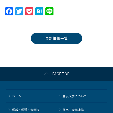
F
T
P
H
Li
a
w
o
at
n
c
itt
c
e
e
e
er
k
n
最新情報一覧
b
et
a
o
o
k
PAGE TOP
ホーム
金沢大学について
学域・学類・大学院
研究・産学連携