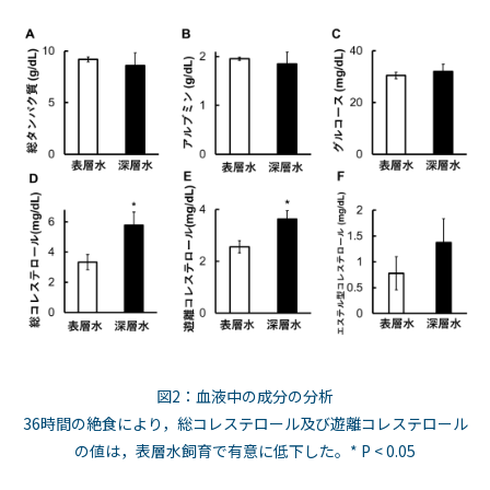
図2：血液中の成分の分析
36時間の絶食により，総コレステロール及び遊離コレステロール
の値は，表層水飼育で有意に低下した。* P < 0.05