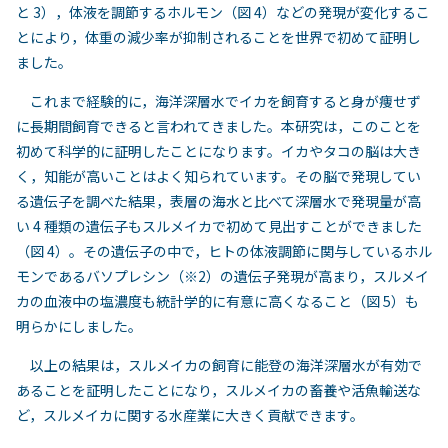
と 3），体液を調節するホルモン（図 4）などの発現が変化するこ
とにより，体重の減少率が抑制されることを世界で初めて証明し
ました。
これまで経験的に，海洋深層水でイカを飼育すると身が痩せず
に長期間飼育できると言われてきました。本研究は，このことを
初めて科学的に証明したことになります。イカやタコの脳は大き
く，知能が高いことはよく知られています。その脳で発現してい
る遺伝子を調べた結果，表層の海水と比べて深層水で発現量が高
い 4 種類の遺伝子もスルメイカで初めて見出すことができました
（図 4）。その遺伝子の中で，ヒトの体液調節に関与しているホル
モンであるバソプレシン（※2）の遺伝子発現が高まり，スルメイ
カの血液中の塩濃度も統計学的に有意に高くなること（図 5）も
明らかにしました。
以上の結果は，スルメイカの飼育に能登の海洋深層水が有効で
あることを証明したことになり，スルメイカの畜養や活魚輸送な
ど，スルメイカに関する水産業に大きく貢献できます。