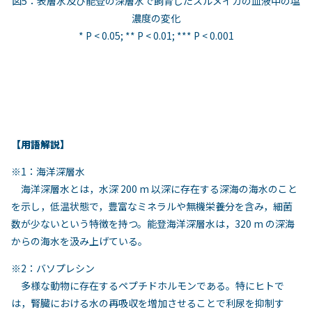
図5：表層水及び能登の深層水で飼育したスルメイカの血液中の塩
濃度の変化
* P < 0.05; ** P < 0.01; *** P < 0.001
【用語解説】
※1：海洋深層水
海洋深層水とは，水深 200 m 以深に存在する深海の海水のこと
を示し，低温状態で，豊富なミネラルや無機栄養分を含み，細菌
数が少ないという特徴を持つ。能登海洋深層水は，320 m の深海
からの海水を汲み上げている。
※2：バソプレシン
多様な動物に存在するペプチドホルモンである。特にヒトで
は，腎臓における水の再吸収を増加させることで利尿を抑制す