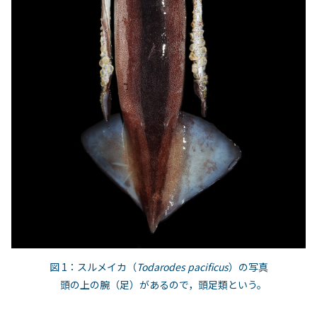
図 1：スルメイカ（
Todarodes pacificus
）の写真
頭の上の腕（足）があるので，頭足類という。