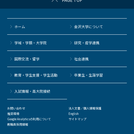
PAGE TOP
ホーム
金沢大学について
学域・学類・大学院
研究・産学連携
国際交流・留学
社会連携
教育・学生支援・学生活動
卒業生・生涯学習
⼊試情報・高大院接続
お問い合わせ
法人文書／個人情報保護
推奨環境
English
Google Analyticsの利用について
サイトマップ
教職員採用情報