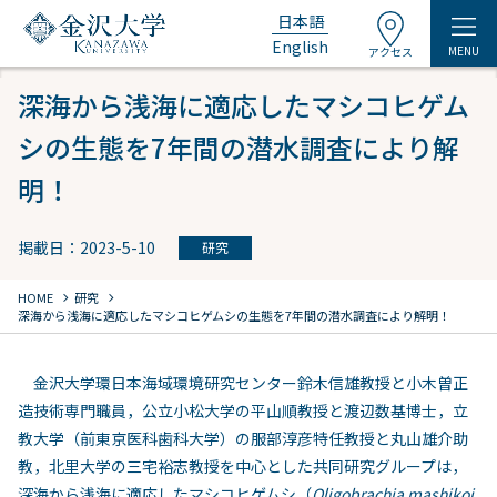
日本語
English
MENU
アクセス
深海から浅海に適応したマシコヒゲム
シの生態を7年間の潜水調査により解
明！
掲載日：2023-5-10
研究
chevron_right
chevron_right
HOME
研究
深海から浅海に適応したマシコヒゲムシの生態を7年間の潜水調査により解明！
金沢大学環日本海域環境研究センター鈴木信雄教授と小木曽正
造技術専門職員，公立小松大学の平山順教授と渡辺数基博士，立
教大学（前東京医科歯科大学）の服部淳彦特任教授と丸山雄介助
教，北里大学の三宅裕志教授を中心とした共同研究グループは，
深海から浅海に適応したマシコヒゲムシ（
Oligobrachia mashikoi