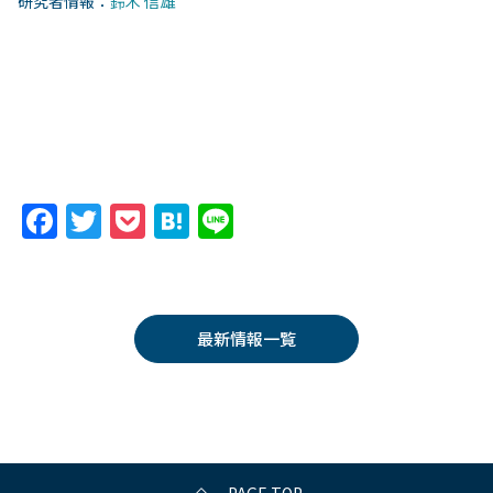
研究者情報：
鈴木 信雄
F
T
P
H
Li
a
w
o
at
n
c
itt
c
e
e
e
er
k
n
最新情報一覧
b
et
a
o
o
k