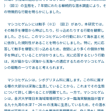
）（図 1）の生態を，7 年間にわたる継続的な潜水調査により，そ
の特徴的な行動を明らかにしました。
マシコヒゲムシには触手（※1）（図 2）があり，本研究では，
その触手を棲管から伸ばしたり，引っ込めたりする行動を観察し
ました。さらに，このマシコヒゲムシの行動において海水温と光
に依存した規則性があることを明らかにしました。特に，光に応
答して触手を棲管に引っ込めるため，夜間により多くの個体が触
手を伸ばしていることが分かりました。光に応答するという行動
は，光が届かない深海から浅海への適応するためのマシコヒゲム
シの戦略の一つであると考えられます。
マシコヒゲムシは，シボグリヌム科に属します。この科に属す
る種の大部分は深海に生息していることから，これまでその生態
について詳しく調べることが困難でした。一方で，マシコヒゲム
シは，金沢大学環日本海域環境研究センター臨海実験施設が面す
る九十九湾の水深 7－24 m の浅海に生息しているため，その潜水
調査が可能です。そこで小木曽技術専門職員が，自ら潜水し調査