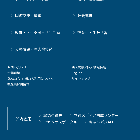
国際交流・留学
社会連携
教育・学生支援・学生活動
卒業生・生涯学習
⼊試情報・高大院接続
お問い合わせ
法人文書／個人情報保護
推奨環境
English
Google Analyticsの利用について
サイトマップ
教職員採用情報
緊急連絡先
学術メディア創成センター
学内者用
アカンサスポータル
キャンパスAED