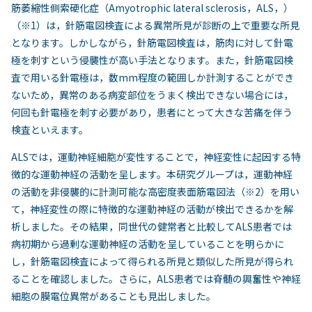
筋萎縮性側索硬化症（Amyotrophic lateral sclerosis，ALS，）
（※1）は，針筋電図検査による異常所見が診断の上で重要な所見
となります。しかしながら，針筋電図検査は，筋肉に対して針電
極を刺すという侵襲性が高い手法となります。また，針筋電図検
査で用いる針電極は，数mm程度の範囲しか計測することができ
ないため，異常のある病変部位をうまく検出できない場合には，
何回も針電極を刺す必要があり，患者にとって大きな苦痛を伴う
検査といえます。
ALSでは，運動神経細胞が変性することで，神経変性に起因する特
徴的な運動神経の活動を呈します。本研究グループは，運動神経
の活動を非侵襲的に計測可能な高密度表面筋電図法（※2）を用い
て，神経変性の際に特徴的な運動神経の活動が検出できるかを解
析しました。その結果，同世代の健常者と比較してALS患者では
病初期から過剰な運動神経の活動を呈していることを明らかに
し，針筋電図検査によって得られる所見と類似した所見が得られ
ることを確認しました。さらに，ALS患者では脊髄の興奮性や神経
細胞の膜電位異常があることも見出しました。