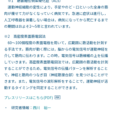
※1 筋萎縮性側索硬化症（ALS）
運動神経細胞の変性により，手足やのど・口といった全身の筋
肉が痩せて力がなくなっていく病気です。急速に症状は進行し，
人工呼吸器を装着しない場合は，病気になってから死亡するまで
の期間はおよそ2〜5年と言われています。
※2 高密度表面筋電図法
60〜100個程度の表面電極を用いて，広範囲に筋活動を計測す
る手法です。筋肉が動く際には，脳からの電気信号が運動神経を
介して筋肉に伝わります。この時，電気信号は筋線維の上を伝播
していきます。高密度表面筋電図法では，広範囲の筋活動を計測
することができるため，電気信号の伝播パターンを解析すること
で，神経と筋肉のつなぎ目（神経筋接合部）を見つけることがで
きます。また，電気信号の波形解析をすることで，運動神経が活
動するタイミングを同定することができます。
プレスリリースはこちら(PDF)
・ 研究者情報：
西川 裕一