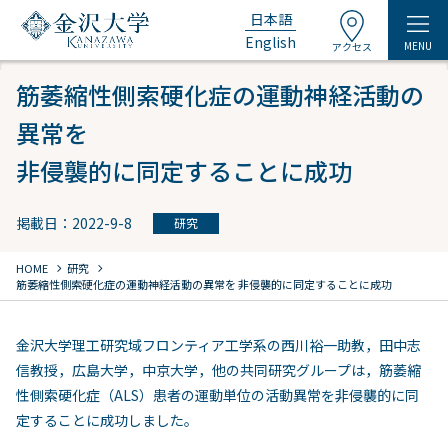
日本語
English
MENU
アクセス
筋萎縮性側索硬化症の運動神経活動の
異常を
非侵襲的に同定することに成功
掲載日：2022-9-8
研究
chevron_right
chevron_right
HOME
研究
筋萎縮性側索硬化症の運動神経活動の異常を
非侵襲的に同定することに成功
金沢大学理工研究域フロンティア工学系の西川裕一助教，田中志
信教授，広島大学，中京大学，他の共同研究グループは，筋萎縮
性側索硬化症（ALS）患者の運動単位の活動異常を非侵襲的に同
定することに成功しました。