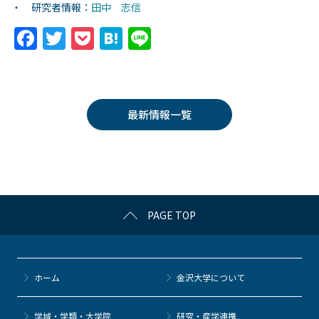
・ 研究者情報：
田中 志信
F
T
P
H
Li
a
w
o
at
n
c
itt
c
e
e
e
er
k
n
最新情報一覧
b
et
a
o
o
k
PAGE TOP
ホーム
金沢大学について
学域・学類・大学院
研究・産学連携