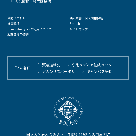
⼊試情報・高大院接続
お問い合わせ
法人文書／個人情報保護
推奨環境
English
Google Analyticsの利用について
サイトマップ
教職員採用情報
緊急連絡先
学術メディア創成センター
学内者用
アカンサスポータル
キャンパスAED
国立大学法人 金沢大学 〒920-1192 金沢市角間町