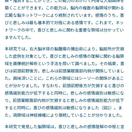
解・推測することができ，この能力のおかげで円滑な人間関係を
築くことができます。この能力は，脳内の複数の脳領域が関わる
広範な脳ネットワークにより統制されています。感情のうち，喜
びと悲しみは最も基本的で対極にある感情です。これまで，ネッ
トワークの中で，喜びと悲しみに関わる重要な領域は分かってい
ませんでした。
本研究では，右大脳半球の脳腫瘍の摘出術により，脳局所が欠損
した症例を対象として，喜びと悲しみの感情の理解に関わる脳領
域を画像統計解析という手法を用いて調べました。その結果，喜
びは前頭前野後方，悲しみは前頭葉眼窩部内側が関係していまし
た。興味深いことに，これらの領域にはシーソーの関係があるこ
とが分かりました。すなわち，前頭前野後方が欠損すると喜びの
感情識別能力が低下すると同時に，悲しみの感情識別は敏感にな
り，前頭葉眼窩部内側が欠損すると悲しみの感情識別能力が低下
すると同時に，喜びの感情識別は敏感になりました（図1）。ま
た，両領域は神経線維により接続していることが分かりました。
本研究で発見した脳領域は，喜びと悲しみの感情理解の中枢と言