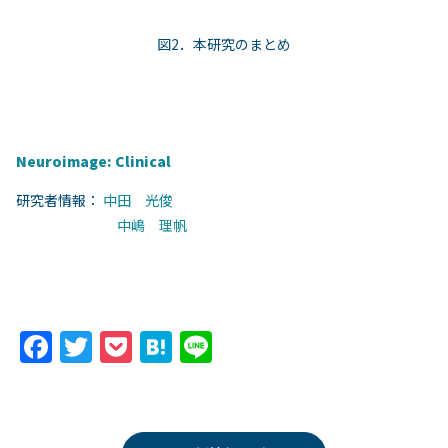
図2．本研究のまとめ
Neuroimage: Clinical
研究者情報：
中田 光俊
中嶋 理帆
F
T
P
H
Li
a
w
o
at
n
c
itt
c
e
e
e
er
k
n