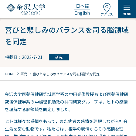
日本語
English
MENU
アクセス
喜びと悲しみのバランスを司る脳領域
を同定
掲載日：2022-7-21
研究
chevron_right
chevron_right
HOME
研究
喜びと悲しみのバランスを司る脳領域を同定
金沢大学医薬保健研究域医学系の中田光俊教授および医薬保健研
究域保健学系の中嶋理帆助教の共同研究グループは，ヒトの感情
を理解する脳領域を同定しました。
ヒトは様々な感情をもって，また他者の感情を理解しながら社会
生活を営む動物です。私たちは，相手の表情からその感情を理