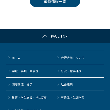
最新情報一覧
b
et
a
o
o
k
PAGE TOP
ホーム
金沢大学について
学域・学類・大学院
研究・産学連携
国際交流・留学
社会連携
教育・学生支援・学生活動
卒業生・生涯学習