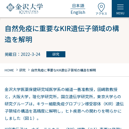
日本語
English
MENU
アクセス
自然免疫に重要なKIR遺伝子領域の構
造を解明
掲載日：2022-3-24
研究
chevron_right
chevron_right
HOME
研究
自然免疫に重要なKIR遺伝子領域の構造を解明
金沢大学医薬保健研究域医学系の細道一善准教授，田嶋敦教授
と，大阪大学，理化学研究所，国立遺伝学研究所，東京大学らの
研究グループは，キラー細胞免疫グロブリン様受容体（KIR）遺伝
子領域の構造を高精度に解明し，ヒト疾患への関わりを明らかに
しました（図１）。