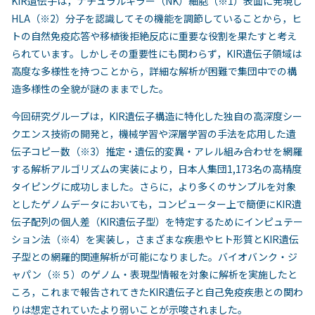
KIR遺伝子は，ナチュラルキラー（NK）細胞（※1）表面に発現し
HLA（※2）分子を認識してその機能を調節していることから，ヒ
トの自然免疫応答や移植後拒絶反応に重要な役割を果たすと考え
られています。しかしその重要性にも関わらず，KIR遺伝子領域は
高度な多様性を持つことから，詳細な解析が困難で集団中での構
造多様性の全貌が謎のままでした。
今回研究グループは，KIR遺伝子構造に特化した独自の高深度シー
クエンス技術の開発と，機械学習や深層学習の手法を応用した遺
伝子コピー数（※3）推定・遺伝的変異・アレル組み合わせを網羅
する解析アルゴリズムの実装により，日本人集団1,173名の高精度
タイピングに成功しました。さらに，より多くのサンプルを対象
としたゲノムデータにおいても，コンピューター上で簡便にKIR遺
伝子配列の個人差（KIR遺伝子型）を特定するためにインピュテー
ション法（※4）を実装し，さまざまな疾患やヒト形質とKIR遺伝
子型との網羅的関連解析が可能になりました。バイオバンク・ジ
ャパン（※５）のゲノム・表現型情報を対象に解析を実施したと
ころ，これまで報告されてきたKIR遺伝子と自己免疫疾患との関わ
りは想定されていたより弱いことが示唆されました。