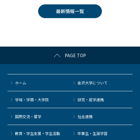
e
er
k
n
最新情報一覧
b
et
a
o
o
k
PAGE TOP
ホーム
金沢大学について
学域・学類・大学院
研究・産学連携
国際交流・留学
社会連携
教育・学生支援・学生活動
卒業生・生涯学習