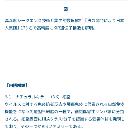
図.
高深度シークエンス技術と集学的数理解析手法の開発により日本
人集団1,173 名で高精度にKIR遺伝子構造を解明。
【用語解説】
※1 ナチュラルキラー（NK）細胞
ウイルスに対する免疫防御反応や腫瘍免疫に代表される自然免疫
機能をになう免疫担当細胞の一種で，細胞傷害性リンパ球に分類
される。細胞表面にHLAクラスI分子を認識する受容体群を発現し
ており，その一つがKIRファミリーである。