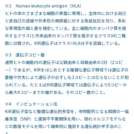
※2 Human leukocyte antigen（HLA）
ヒトの体のさまざまな細胞の表面に発現し，生体内における自己
と非自己の認識や外来性の病原菌に対する免疫反応を司り，多彩
な表現型の個人差を規定している。主に細胞内のタンパク質を提
示するクラスIと外来由来のタンパク質を提示するクラスIIの二種
類に分類され，KIR遺伝子はクラスI HLA分子を認識している。
※3 遺伝子コピー数
通常ヒトの細胞内の遺伝子は父親由来と母親由来の2対（2コピ
ー）であるが，KIRをはじめとする複雑な遺伝子領域では遺伝子の
重複や欠失により遺伝子が必ずしも2コピーとはならないことが知
られている。たとえばKIR遺伝子領域では遺伝子により0コピーか
ら最大4コピーまでの幅がある。そのコピー数のこと。
※4 インピュテーション法
KIR遺伝子型など複雑な遺伝的多型を，参照配列となる周囲の一塩
基多型（SNP）と連鎖不平衡関係を用い，隠れマルコフモデルな
どの数理モデルを用いて確率的に推測する遺伝統計学手法のこ
と。