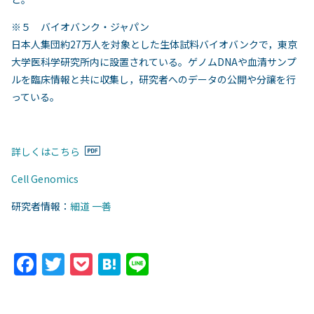
※５ バイオバンク・ジャパン
日本人集団約27万人を対象とした生体試料バイオバンクで，東京
大学医科学研究所内に設置されている。ゲノムDNAや血清サンプ
ルを臨床情報と共に収集し，研究者へのデータの公開や分譲を行
っている。
詳しくはこちら
Cell Genomics
研究者情報：
細道 一善
F
T
P
H
Li
a
w
o
at
n
c
itt
c
e
e