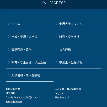
PAGE TOP
ホーム
金沢大学について
学域・学類・大学院
研究・産学連携
国際交流・留学
社会連携
教育・学生支援・学生活動
卒業生・生涯学習
⼊試情報・高大院接続
お問い合わせ
法人文書／個人情報保護
推奨環境
English
Google Analyticsの利用について
サイトマップ
教職員採用情報