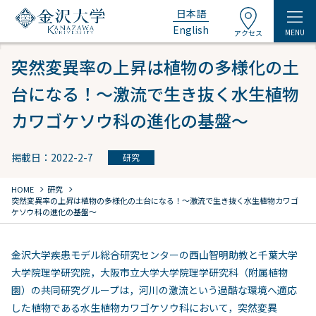
日本語
English
MENU
アクセス
突然変異率の上昇は植物の多様化の土
台になる！～激流で生き抜く水生植物
カワゴケソウ科の進化の基盤～
掲載日：2022-2-7
研究
chevron_right
chevron_right
HOME
研究
突然変異率の上昇は植物の多様化の土台になる！～激流で生き抜く水生植物カワゴ
ケソウ科の進化の基盤～
金沢大学疾患モデル総合研究センターの西山智明助教と千葉大学
大学院理学研究院，大阪市立大学大学院理学研究科（附属植物
園）の共同研究グループは，河川の激流という過酷な環境へ適応
した植物である水生植物カワゴケソウ科において，突然変異