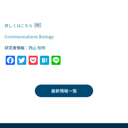
詳しくはこちら
Communications Biology
研究者情報：
西山 智明
F
T
P
H
Li
a
w
o
at
n
c
itt
c
e
e
e
er
k
n
最新情報一覧
b
et
a
o
o
k