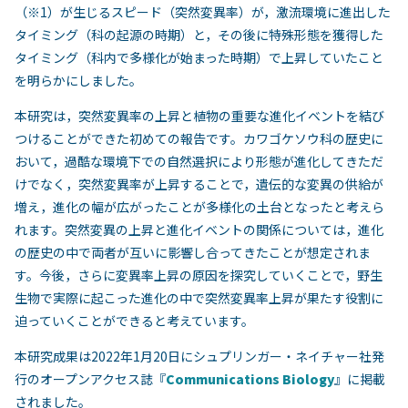
（※1）が生じるスピード（突然変異率）が，激流環境に進出した
タイミング（科の起源の時期）と，その後に特殊形態を獲得した
タイミング（科内で多様化が始まった時期）で上昇していたこと
を明らかにしました。
本研究は，突然変異率の上昇と植物の重要な進化イベントを結び
つけることができた初めての報告です。カワゴケソウ科の歴史に
おいて，過酷な環境下での自然選択により形態が進化してきただ
けでなく，突然変異率が上昇することで，遺伝的な変異の供給が
増え，進化の幅が広がったことが多様化の土台となったと考えら
れます。突然変異の上昇と進化イベントの関係については，進化
の歴史の中で両者が互いに影響し合ってきたことが想定されま
す。今後，さらに変異率上昇の原因を探究していくことで，野生
生物で実際に起こった進化の中で突然変異率上昇が果たす役割に
迫っていくことができると考えています。
本研究成果は2022年1月20日にシュプリンガー・ネイチャー社発
行のオープンアクセス誌『
Communications Biology
』に掲載
されました。