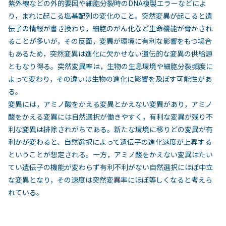
紫外線などの外的要因や細胞分裂時のDNA複製エラーなどによ
り，まれに起こる塩基配列の変化のこと。突然変異が起こると遺
伝子の情報が書き換わり，細胞のがん化など生命機能が脅かされ
ることが多いが，その反面，変異が環境に有利な影響をもつ場合
もあるため，突然変異は進化に欠かせない遺伝的な変異の供給源
ともなり得る。突然変異率は，生物の生息環境や細胞分裂頻度に
よって変わり，その違いは生物の進化に影響を及ぼす可能性があ
る。
変異には，アミノ酸をかえる変異とかえない変異があり，アミノ
酸をかえる変異には自然選択が働きやすく，有利な変異が残り不
利な変異は排除されがちである。新たな環境に移りどの変異が有
利かが変わると、自然選択によって遺伝子の進化速度が上昇する
ということが想定される。一方，アミノ酸をかえない変異はたい
てい遺伝子の機能が変わらず有利不利がない自然選択にほぼ中立
な変異となり，その速度は突然変異率にほぼ等しくなると考えら
れている。