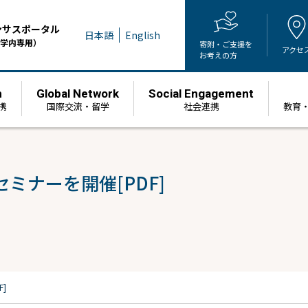
ンサスポータル
日本語
English
学内専用）
寄附・ご支援を
アクセ
お考えの方
h
Global Network
Social Engagement
携
国際交流・留学
社会連携
教育
ミナーを開催[PDF]
]